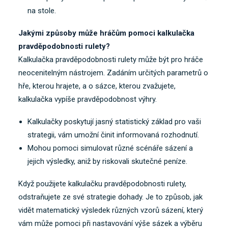
na stole.
Jakými způsoby může hráčům pomoci kalkulačka
pravděpodobnosti rulety?
Kalkulačka pravděpodobnosti rulety může být pro hráče
neocenitelným nástrojem. Zadáním určitých parametrů o
hře, kterou hrajete, a o sázce, kterou zvažujete,
kalkulačka vypíše pravděpodobnost výhry.
Kalkulačky poskytují jasný statistický základ pro vaši
strategii, vám umožní činit informovaná rozhodnutí.
Mohou pomoci simulovat různé scénáře sázení a
jejich výsledky, aniž by riskovali skutečné peníze.
Když použijete kalkulačku pravděpodobnosti rulety,
odstraňujete ze své strategie dohady. Je to způsob, jak
vidět matematický výsledek různých vzorů sázení, který
vám může pomoci při nastavování výše sázek a výběru