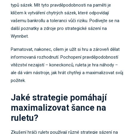
typů sázek. Mít tyto pravděpodobnosti na paměti je
klíčem k vytváření chytrých sázek, které odpovídají
vašemu bankrollu a toleranci vůči riziku. Podívejte se na
další poznatky a zdroje pro strategické sázení na
Wynnbet.
Pamatovat, nakonec, cílem je užít si hru a zároveň dělat
informovaná rozhodnutí. Pochopení pravděpodobností
vítězství nezajistí – koneckonců, ruleta je hra náhody –
ale dá vám nástroje, jak hrát chytřeji a maximalizovat svůj
požitek.
Jaké strategie pomáhají
maximalizovat šance na
ruletu?
Zkušení hráči rulety používají různé strategie sázení na