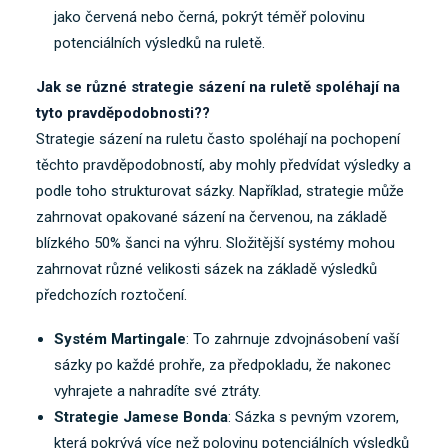
jako červená nebo černá, pokrýt téměř polovinu
potenciálních výsledků na ruletě.
Jak se různé strategie sázení na ruletě spoléhají na
tyto pravděpodobnosti??
Strategie sázení na ruletu často spoléhají na pochopení
těchto pravděpodobností, aby mohly předvídat výsledky a
podle toho strukturovat sázky. Například, strategie může
zahrnovat opakované sázení na červenou, na základě
blízkého 50% šanci na výhru. Složitější systémy mohou
zahrnovat různé velikosti sázek na základě výsledků
předchozích roztočení.
Systém Martingale
: To zahrnuje zdvojnásobení vaší
sázky po každé prohře, za předpokladu, že nakonec
vyhrajete a nahradíte své ztráty.
Strategie Jamese Bonda
: Sázka s pevným vzorem,
která pokrývá více než polovinu potenciálních výsledků