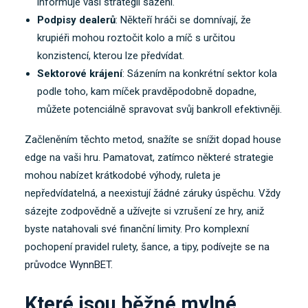
informuje vaši strategii sázení.
Podpisy dealerů
: Někteří hráči se domnívají, že
krupiéři mohou roztočit kolo a míč s určitou
konzistencí, kterou lze předvídat.
Sektorové krájení
: Sázením na konkrétní sektor kola
podle toho, kam míček pravděpodobně dopadne,
můžete potenciálně spravovat svůj bankroll efektivněji.
Začleněním těchto metod, snažíte se snížit dopad house
edge na vaši hru. Pamatovat, zatímco některé strategie
mohou nabízet krátkodobé výhody, ruleta je
nepředvídatelná, a neexistují žádné záruky úspěchu. Vždy
sázejte zodpovědně a užívejte si vzrušení ze hry, aniž
byste natahovali své finanční limity. Pro komplexní
pochopení pravidel rulety, šance, a tipy,
podívejte se na
průvodce WynnBET
.
Které jsou běžné mylné