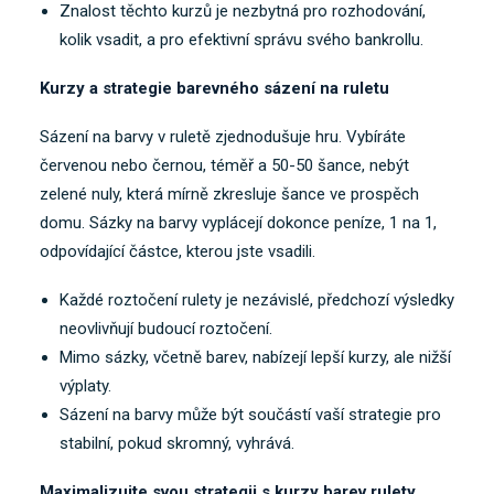
Znalost těchto kurzů je nezbytná pro rozhodování,
kolik vsadit, a pro efektivní správu svého bankrollu.
Kurzy a strategie barevného sázení na ruletu
Sázení na barvy v ruletě zjednodušuje hru. Vybíráte
červenou nebo černou, téměř a 50-50 šance, nebýt
zelené nuly, která mírně zkresluje šance ve prospěch
domu. Sázky na barvy vyplácejí dokonce peníze, 1 na 1,
odpovídající částce, kterou jste vsadili.
Každé roztočení rulety je nezávislé, předchozí výsledky
neovlivňují budoucí roztočení.
Mimo sázky, včetně barev, nabízejí lepší kurzy, ale nižší
výplaty.
Sázení na barvy může být součástí vaší strategie pro
stabilní, pokud skromný, vyhrává.
Maximalizujte svou strategii s kurzy barev rulety