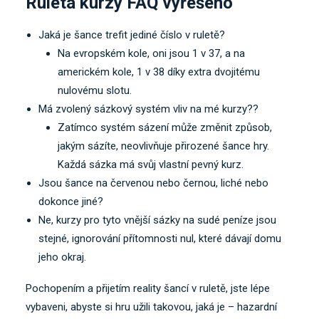
Ruleta kurzy FAQ vyřešeno
Jaká je šance trefit jediné číslo v ruletě?
Na evropském kole, oni jsou 1 v 37, a na
americkém kole, 1 v 38 díky extra dvojitému
nulovému slotu.
Má zvolený sázkový systém vliv na mé kurzy??
Zatímco systém sázení může změnit způsob,
jakým sázíte, neovlivňuje přirozené šance hry.
Každá sázka má svůj vlastní pevný kurz.
Jsou šance na červenou nebo černou, liché nebo
dokonce jiné?
Ne, kurzy pro tyto vnější sázky na sudé peníze jsou
stejné, ignorování přítomnosti nul, které dávají domu
jeho okraj.
Pochopením a přijetím reality šancí v ruletě, jste lépe
vybaveni, abyste si hru užili takovou, jaká je – hazardní