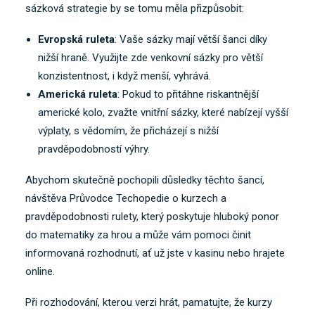
sázková strategie by se tomu měla přizpůsobit:
Evropská ruleta
: Vaše sázky mají větší šanci díky
nižší hraně. Využijte zde venkovní sázky pro větší
konzistentnost, i když menší, vyhrává.
Americká ruleta
: Pokud to přitáhne riskantnější
americké kolo, zvažte vnitřní sázky, které nabízejí vyšší
výplaty, s vědomím, že přicházejí s nižší
pravděpodobností výhry.
Abychom skutečně pochopili důsledky těchto šancí,
návštěva
Průvodce Techopedie o kurzech a
pravděpodobnosti rulety
, který poskytuje hluboký ponor
do matematiky za hrou a může vám pomoci činit
informovaná rozhodnutí, ať už jste v kasinu nebo hrajete
online.
Při rozhodování, kterou verzi hrát, pamatujte, že kurzy