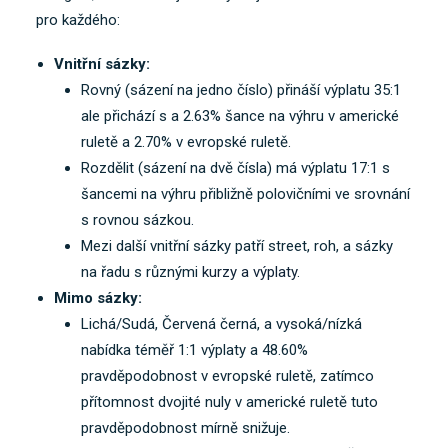
pro každého:
Vnitřní sázky:
Rovný (sázení na jedno číslo) přináší výplatu 35:1
ale přichází s a 2.63% šance na výhru v americké
ruletě a 2.70% v evropské ruletě.
Rozdělit (sázení na dvě čísla) má výplatu 17:1 s
šancemi na výhru přibližně polovičními ve srovnání
s rovnou sázkou.
Mezi další vnitřní sázky patří street, roh, a sázky
na řadu s různými
kurzy a výplaty
.
Mimo sázky:
Lichá/Sudá, Červená černá, a vysoká/nízká
nabídka téměř 1:1 výplaty a 48.60%
pravděpodobnost v evropské ruletě, zatímco
přítomnost dvojité nuly v americké ruletě tuto
pravděpodobnost mírně snižuje.