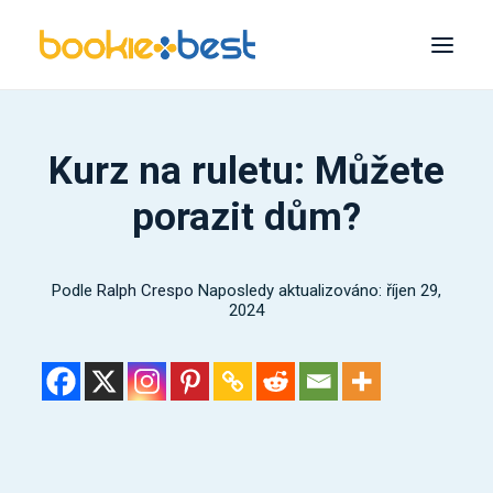
Nejlepší bookmakeri
Kurz na ruletu: Můžete
Melbet
porazit dům?
1xBet
1Vyhrát
Podle
Ralph Crespo
Naposledy aktualizováno: říjen 29,
22Sázka
2024
Bet365
Mostbet
Vyhledávání