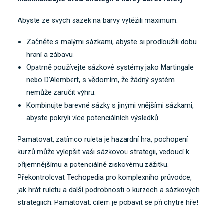
Abyste ze svých sázek na barvy vytěžili maximum:
Začněte s malými sázkami, abyste si prodloužili dobu
hraní a zábavu.
Opatrně používejte sázkové systémy jako Martingale
nebo D’Alembert, s vědomím, že žádný systém
nemůže zaručit výhru.
Kombinujte barevné sázky s jinými vnějšími sázkami,
abyste pokryli více potenciálních výsledků.
Pamatovat, zatímco ruleta je hazardní hra, pochopení
kurzů může vylepšit vaši sázkovou strategii, vedoucí k
příjemnějšímu a potenciálně ziskovému zážitku.
Překontrolovat
Techopedia
pro komplexního průvodce,
jak hrát ruletu a další podrobnosti o kurzech a sázkových
strategiích. Pamatovat: cílem je pobavit se při chytré hře!