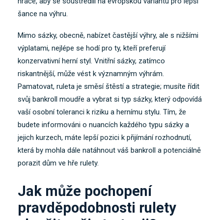
hráče, aby se soustředili na evropskou variantu pro lepší
šance na výhru.
Mimo sázky, obecně, nabízet častější výhry, ale s nižšími
výplatami, nejlépe se hodí pro ty, kteří preferují
konzervativní herní styl. Vnitřní sázky, zatímco
riskantnější, může vést k významným výhrám.
Pamatovat, ruleta je směsí štěstí a strategie; musíte řídit
svůj bankroll moudře a vybrat si typ sázky, který odpovídá
vaší osobní toleranci k riziku a hernímu stylu. Tím, že
budete informováni o nuancích každého typu sázky a
jejich kurzech, máte lepší pozici k přijímání rozhodnutí,
která by mohla dále natáhnout váš bankroll a potenciálně
porazit dům ve hře rulety.
Jak může pochopení
pravděpodobnosti rulety