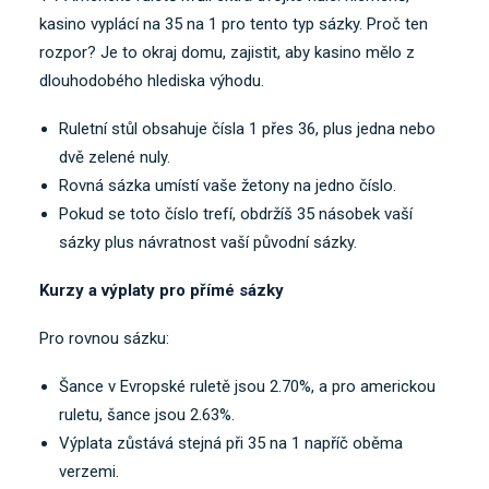
kasino vyplácí na 35 na 1 pro tento typ sázky. Proč ten
rozpor? Je to okraj domu, zajistit, aby kasino mělo z
dlouhodobého hlediska výhodu.
Ruletní stůl obsahuje čísla 1 přes 36, plus jedna nebo
dvě zelené nuly.
Rovná sázka umístí vaše žetony na jedno číslo.
Pokud se toto číslo trefí, obdržíš 35 násobek vaší
sázky plus návratnost vaší původní sázky.
Kurzy a výplaty pro přímé sázky
Pro rovnou sázku:
Šance v Evropské ruletě jsou 2.70%, a pro americkou
ruletu, šance jsou 2.63%.
Výplata zůstává stejná při 35 na 1 napříč oběma
verzemi.