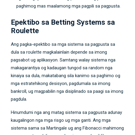
paghimog mas maalamong mga pagpili sa pagpusta.
Epektibo sa Betting Systems sa
Roulette
Ang pagka-epektibo sa mga sistema sa pagpusta sa
dula sa roulette magkalainlain depende sa imong
pagsabot ug aplikasyon. Samtang walay sistema nga
makagarantiya og kadaugan tungod sa random nga
kinaiya sa dula, makatabang sila kanimo sa paghimo og
mga estratehikong desisyon, pagdumala sa imong
bankroll, ug magpabilin nga disiplinado sa paagi sa imong
pagdula.
Hinumdumi nga ang matag sistema sa pagpusta adunay
kaugalingon nga mga risgo ug mga ganti. Ang mga
sistema sama sa Martingale ug ang Fibonacci mahimong