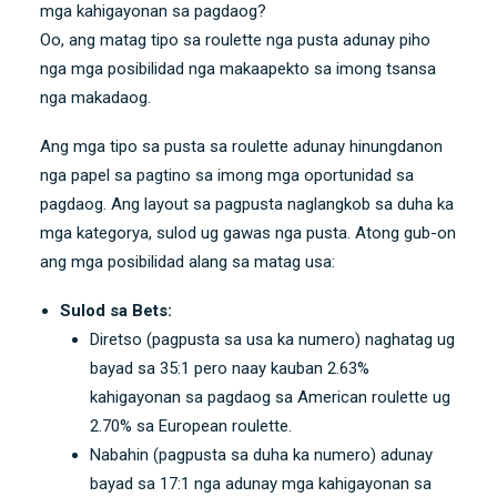
mga kahigayonan sa pagdaog?
Oo, ang matag tipo sa roulette nga pusta adunay piho
nga mga posibilidad nga makaapekto sa imong tsansa
nga makadaog.
Ang mga tipo sa pusta sa roulette adunay hinungdanon
nga papel sa pagtino sa imong mga oportunidad sa
pagdaog. Ang layout sa pagpusta naglangkob sa duha ka
mga kategorya, sulod ug gawas nga pusta. Atong gub-on
ang mga posibilidad alang sa matag usa:
Sulod sa Bets:
Diretso (pagpusta sa usa ka numero) naghatag ug
bayad sa 35:1 pero naay kauban 2.63%
kahigayonan sa pagdaog sa American roulette ug
2.70% sa European roulette.
Nabahin (pagpusta sa duha ka numero) adunay
bayad sa 17:1 nga adunay mga kahigayonan sa