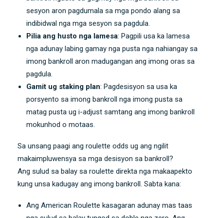
sesyon aron pagdumala sa mga pondo alang sa
indibidwal nga mga sesyon sa pagdula.
Pilia ang husto nga lamesa
: Pagpili usa ka lamesa
nga adunay labing gamay nga pusta nga nahiangay sa
imong bankroll aron madugangan ang imong oras sa
pagdula.
Gamit ug staking plan
: Pagdesisyon sa usa ka
porsyento sa imong bankroll nga imong pusta sa
matag pusta ug i-adjust samtang ang imong bankroll
mokunhod o motaas.
Sa unsang paagi ang roulette odds ug ang ngilit
makaimpluwensya sa mga desisyon sa bankroll?
Ang sulud sa balay sa roulette direkta nga makaapekto
kung unsa kadugay ang imong bankroll. Sabta kana:
Ang American Roulette kasagaran adunay mas taas
nga sulud sa balay tungod sa doble nga zero. Ang