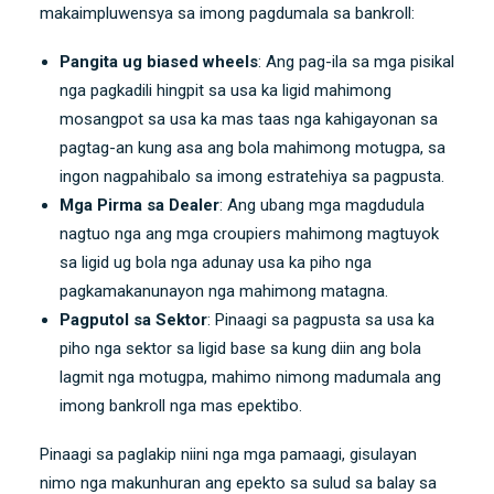
makaimpluwensya sa imong pagdumala sa bankroll:
Pangita ug biased wheels
: Ang pag-ila sa mga pisikal
nga pagkadili hingpit sa usa ka ligid mahimong
mosangpot sa usa ka mas taas nga kahigayonan sa
pagtag-an kung asa ang bola mahimong motugpa, sa
ingon nagpahibalo sa imong estratehiya sa pagpusta.
Mga Pirma sa Dealer
: Ang ubang mga magdudula
nagtuo nga ang mga croupiers mahimong magtuyok
sa ligid ug bola nga adunay usa ka piho nga
pagkamakanunayon nga mahimong matagna.
Pagputol sa Sektor
: Pinaagi sa pagpusta sa usa ka
piho nga sektor sa ligid base sa kung diin ang bola
lagmit nga motugpa, mahimo nimong madumala ang
imong bankroll nga mas epektibo.
Pinaagi sa paglakip niini nga mga pamaagi, gisulayan
nimo nga makunhuran ang epekto sa sulud sa balay sa