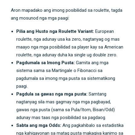
Aron mapadako ang imong posibilidad sa roulette, tagda
ang mosunod nga mga paagi:
Pilia ang Husto nga Roulette Variant:
European
roulette, nga adunay usa ka zero, nagtanyag og mas
maayo nga mga posibilidad sa player kay sa American
roulette, nga adunay duha ka single ug double zero.
Pagdumala sa Imong Pusta:
Gamita ang mga
sistema sama sa Martingale o Fibonacci sa
pagdumala sa imong mga pusta sa sistematikong
paagi.
Pagdula sa gawas nga mga pusta:
Samtang
nagtanyag sila mas gagmay nga mga pagbayad,
gawas nga pusta (sama sa Pula/Itom, Bisan/Odd)
adunay mas taas nga posibilidad sa pagdaog.
Sabta ang mga Odds:
Ang pagkahibalo sa estadistika
nga kahigayonan sa matag pusta makagiya kanimo sa