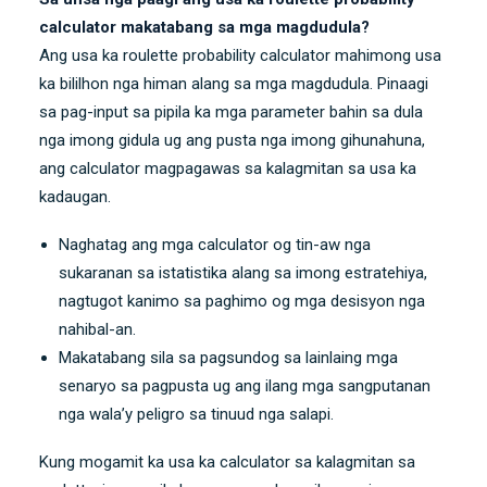
calculator makatabang sa mga magdudula?
Ang usa ka roulette probability calculator mahimong usa
ka bililhon nga himan alang sa mga magdudula. Pinaagi
sa pag-input sa pipila ka mga parameter bahin sa dula
nga imong gidula ug ang pusta nga imong gihunahuna,
ang calculator magpagawas sa kalagmitan sa usa ka
kadaugan.
Naghatag ang mga calculator og tin-aw nga
sukaranan sa istatistika alang sa imong estratehiya,
nagtugot kanimo sa paghimo og mga desisyon nga
nahibal-an.
Makatabang sila sa pagsundog sa lainlaing mga
senaryo sa pagpusta ug ang ilang mga sangputanan
nga wala’y peligro sa tinuud nga salapi.
Kung mogamit ka usa ka calculator sa kalagmitan sa