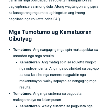
bahin sa mga posibilidad sa roulette hinungdanon sa
pag-optimize sa imong dula. Atong wagtangon ang pipila
ka kasagarang mga mito ug hisgotan ang imong
nagdilaab nga roulette odds FAQ.
Mga Tumotumo ug Kamatuoran
Gibutyag
Tumotumo
: Ang nangaging mga spin makaapektar sa
umaabot nga mga resulta.
Kamatuoran
: Ang matag spin sa roulette hingpit
nga independente. Ang mga posibilidad sa pag-igo
sa usa ka piho nga numero nagpabilin nga
makanunayon, walay sapayan sa nangaging mga
resulta.
Tumotumo
: Ang mga sistema sa pagpusta
makagarantiya sa kalampusan.
Kamatuoran
: Wala’y sistema sa pagpusta nga