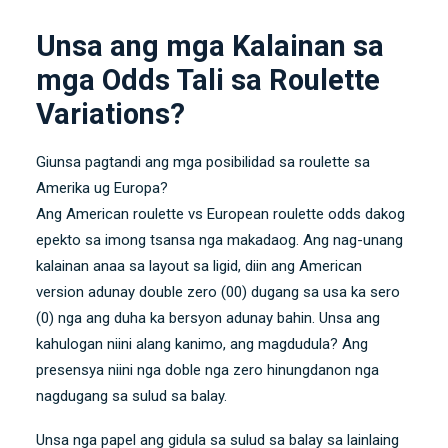
Unsa ang mga Kalainan sa
mga Odds Tali sa Roulette
Variations?
Giunsa pagtandi ang mga posibilidad sa roulette sa
Amerika ug Europa?
Ang American roulette vs European roulette odds dakog
epekto sa imong tsansa nga makadaog. Ang nag-unang
kalainan anaa sa layout sa ligid, diin ang American
version adunay double zero (00) dugang sa usa ka sero
(0) nga ang duha ka bersyon adunay bahin. Unsa ang
kahulogan niini alang kanimo, ang magdudula? Ang
presensya niini nga doble nga zero hinungdanon nga
nagdugang sa sulud sa balay.
Unsa nga papel ang gidula sa sulud sa balay sa lainlaing