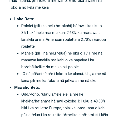
mau ʻāpana, pili i loko a me waho. E hoʻokaʻawale i nā
ʻokoʻa no kēlā me kēia:
Loko Bets:
Pololei (pili i ka helu hoʻokahi) hāʻawi i ka uku o
35:1 akā hele mai me kahi 2.63% ka manawa e
lanakila ai ma American roulette a 2.70% i Europa
roulette.
Māhele (pili i nā helu ʻelua) he uku o 17:1 me nā
manawa lanakila ma kahi o ka hapalua i ka
hoʻohālikelike ʻia me ka pili pololei.
ʻO nā pāʻani ʻē aʻe i loko o ke alanui, kihi, a me nā
laina pili me ka ʻokoʻa
nā pilikia a me nā uku
.
Mawaho Bets:
Odd/Pono, ʻulaʻula/ʻeleʻele, a me ke
kiʻekiʻe/haʻahaʻa hāʻawi kokoke 1:1 uku a 48.60%
hiki i ka roulette Europa, ʻoiai ka loaʻa ʻana o kahi
pālua ʻelua i ka roulette ʻAmelika e hōʻemi iki i kēia