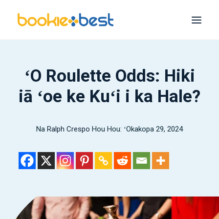
ʻO nā puke puke maikaʻi loa
ʻO Roulette Odds: Hiki
Melbet
iā ʻoe ke Kuʻi i ka Hale?
1xBet
1Lanakila
Na
Ralph Crespo
Hou Hou: ʻOkakopa 29, 2024
22Pili
Bet365
Mostbet
Huli