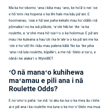
Ma ka hoʻokomo ʻana i kēia mau ʻano, ke ho'āʻo nei ʻoe
e hōʻemi i ka hopena o ka lihi hale ma kāu pāʻani. E
hoomanao, ʻoiai e hāʻawi paha kekahi mau hoʻolālā i nā
pōmaikaʻi no ka wā pōkole, ʻaʻole hiki ke ʻike ʻia ka
roulette, a ʻaʻohe mea hōʻoiaʻiʻo o ka holomua. E pāʻani
mau i ke kuleana a hauʻoli i ka leʻaleʻa o ka pāʻani me ka
ʻole e hoʻolōʻihi i kāu mau palena kālā. No ka ʻike piha
ʻana i nā lula roulette, kūpilikiʻi, a me nā ʻōlelo aʻoaʻo,
e
nānā i ke alakaʻi o WynnBET
.
ʻO nā manaʻo kuhihewa
maʻamau e pili ana i nā
Roulette Odds?
E noʻonoʻo paha ʻoe inā ʻoi aku ka nui o ka mea āu i lohe
ai e pili ana i ka roulette ma luna o ka moʻoʻōlelo ma mua