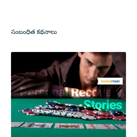
సంబంధిత కథనాలు