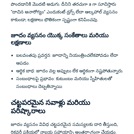
పొందడానికి మొదటి అడుగు. దీనిని తరచుగా a గా సూచిస్తారు
“దాచిన అనారోగ్యం” ఎందుకంటే డ్రగ్స్ లేదా ఆల్కహాల్ వ్యసనం
కాకుండా, లక్షణాలు భౌతికంగా స్పష్టంగా కనిపించవు.
జూదం వ్యసనం యొక్క సంకేతాలు మరియు
లక్షణాలు
బలవంతపు ప్రవర్తన: జూదాన్ని నియంత్రించలేకపోవడం లేదా
ఆపడం.
ఆర్థిక బాధ: జూదం వల్ల అప్పులు లేక ఆర్థికంగా నష్టపోతున్నారు.
సంబంధాలపై ప్రభావం: కుటుంబం మరియు స్నేహితులతో
సంబంధాలు దెబ్బతిన్నాయి.
చట్టపరమైన సవాళ్లు మరియు
పరిష్కారాలు
జూదం వ్యసనం వివిధ చట్టపరమైన సమస్యలకు దారి తీస్తుంది,
రికవరీ ప్రక్రియలో న్యాయ సహాయాన్ని అంతర్భాగంగా చేయడం.