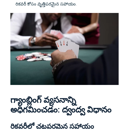
రికవరీ కోసం వృత్తిపరమైన సహాయం.
గ్యాంబ్లింగ్ వ్యసనాన్ని
అధిగమించడం: ద్వంద్వ విధానం
రికవరీలో చట్టపరమైన సహాయం