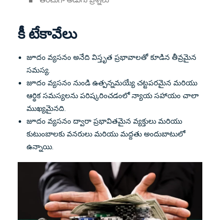
తరచుగా అడుగు ప్రశ్నలు
కీ టేకావేలు
జూదం వ్యసనం అనేది విస్తృత ప్రభావాలతో కూడిన తీవ్రమైన
సమస్య.
జూదం వ్యసనం నుండి ఉత్పన్నమయ్యే చట్టపరమైన మరియు
ఆర్థిక సమస్యలను పరిష్కరించడంలో న్యాయ సహాయం చాలా
ముఖ్యమైనది.
జూదం వ్యసనం ద్వారా ప్రభావితమైన వ్యక్తులు మరియు
కుటుంబాలకు వనరులు మరియు మద్దతు అందుబాటులో
ఉన్నాయి.