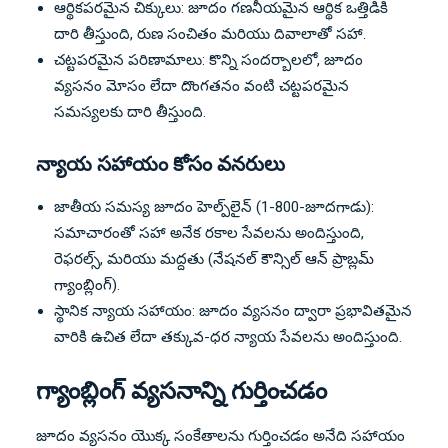
ఆర్థికపరమైన చిక్కులు: జూదం గణనీయమైన ఆర్థిక ఒత్తిడికి
దారి తీస్తుంది, రుణ సంచితం మరియు దివాలాతో సహా.
చట్టపరమైన పరిణామాలు: కొన్ని సందర్బాలలో, జూదం
వ్యసనం మోసం లేదా దొంగతనం వంటి చట్టపరమైన
సమస్యలకు దారి తీస్తుంది.
న్యాయ సహాయం కోసం వనరులు
జాతీయ సమస్య జూదం హెల్ప్‌లైన్ (1-800-జూదగాడు):
సమాచారంతో సహా అనేక రకాల సేవలను అందిస్తుంది,
రెఫరల్స్, మరియు మద్దతు (
నేషనల్ కౌన్సిల్ ఆన్ ప్రాబ్లమ్
గ్యాంబ్లింగ్
).
స్థానిక న్యాయ సహాయం: జూదం వ్యసనం ద్వారా ప్రభావితమైన
వారికి ఉచిత లేదా తక్కువ-ధర న్యాయ సేవలను అందిస్తుంది.
గ్యాంబ్లింగ్ వ్యసనాన్ని గుర్తించడం
జూదం వ్యసనం యొక్క సంకేతాలను గుర్తించడం అనేది సహాయం