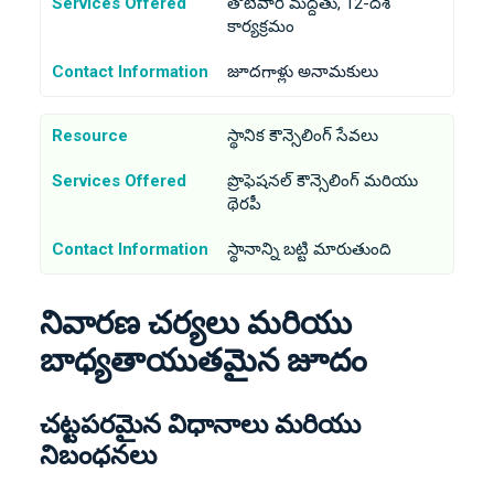
Services Offered
తోటివారి మద్దతు, 12-దశ
కార్యక్రమం
Contact Information
జూదగాళ్లు అనామకులు
Resource
స్థానిక కౌన్సెలింగ్ సేవలు
Services Offered
ప్రొఫెషనల్ కౌన్సెలింగ్ మరియు
థెరపీ
Contact Information
స్థానాన్ని బట్టి మారుతుంది
నివారణ చర్యలు మరియు
బాధ్యతాయుతమైన జూదం
చట్టపరమైన విధానాలు మరియు
నిబంధనలు