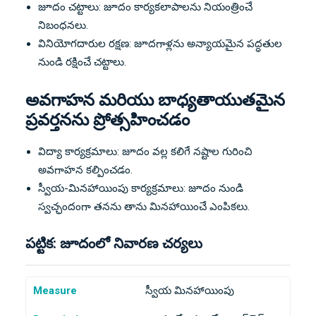
జూదం చట్టాలు: జూదం కార్యకలాపాలను నియంత్రించే
నిబంధనలు.
వినియోగదారుల రక్షణ: జూదగాళ్లను అన్యాయమైన పద్ధతుల
నుండి రక్షించే చట్టాలు.
అవగాహన మరియు బాధ్యతాయుతమైన
ప్రవర్తనను ప్రోత్సహించడం
విద్యా కార్యక్రమాలు: జూదం వల్ల కలిగే నష్టాల గురించి
అవగాహన కల్పించడం.
స్వీయ-మినహాయింపు కార్యక్రమాలు: జూదం నుండి
స్వచ్ఛందంగా తనను తాను మినహాయించే ఎంపికలు.
పట్టిక: జూదంలో నివారణ చర్యలు
Measure
స్వీయ మినహాయింపు