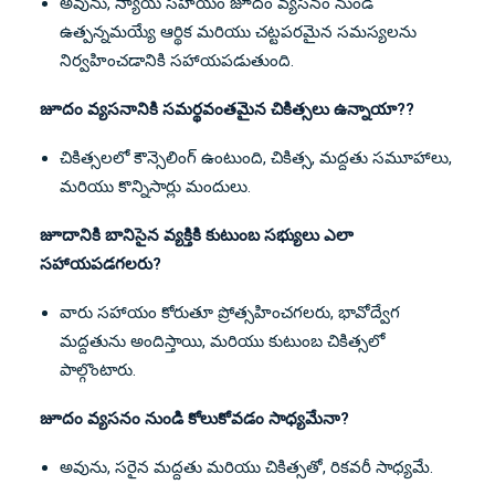
అవును, న్యాయ సహాయం జూదం వ్యసనం నుండి
ఉత్పన్నమయ్యే ఆర్థిక మరియు చట్టపరమైన సమస్యలను
నిర్వహించడానికి సహాయపడుతుంది.
జూదం వ్యసనానికి సమర్థవంతమైన చికిత్సలు ఉన్నాయా??
చికిత్సలలో కౌన్సెలింగ్ ఉంటుంది, చికిత్స, మద్దతు సమూహాలు,
మరియు కొన్నిసార్లు మందులు.
జూదానికి బానిసైన వ్యక్తికి కుటుంబ సభ్యులు ఎలా
సహాయపడగలరు?
వారు సహాయం కోరుతూ ప్రోత్సహించగలరు, భావోద్వేగ
మద్దతును అందిస్తాయి, మరియు కుటుంబ చికిత్సలో
పాల్గొంటారు.
జూదం వ్యసనం నుండి కోలుకోవడం సాధ్యమేనా?
అవును, సరైన మద్దతు మరియు చికిత్సతో, రికవరీ సాధ్యమే.