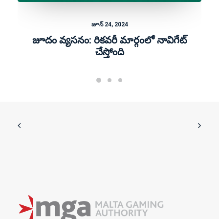
జూన్ 24, 2024
జూదం వ్యసనం: రికవరీ మార్గంలో నావిగేట్
చేస్తోంది