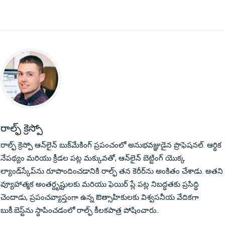
రాల్ఫ్ క్రెస్పో
రాల్ఫ్ క్రెస్పో ఆన్‌లైన్ బుక్‌మేకింగ్ ప్రపంచంలో అనుభవజ్ఞుడైన ప్రొఫెషనల్. ఆర్థిక
నేపథ్యం మరియు క్రీడల పట్ల మక్కువతో, ఆన్‌లైన్ బెట్టింగ్ యొక్క
ల్యాండ్‌స్కేప్‌ను రూపొందించడానికి రాల్ఫ్ తన కెరీర్‌ను అంకితం చేశాడు. అతని
వ్యూహాత్మక అంతర్దృష్టులకు మరియు ఫెయిర్ ప్లే పట్ల నిబద్ధతకు ప్రసిద్ధి
చెందాడు, ప్రపంచవ్యాప్తంగా ఉన్న ఔత్సాహికులకు విశ్వసనీయ వేదికగా
బుకీ.బెస్ట్‌ను స్థాపించడంలో రాల్ఫ్ కీలకపాత్ర పోషించారు..