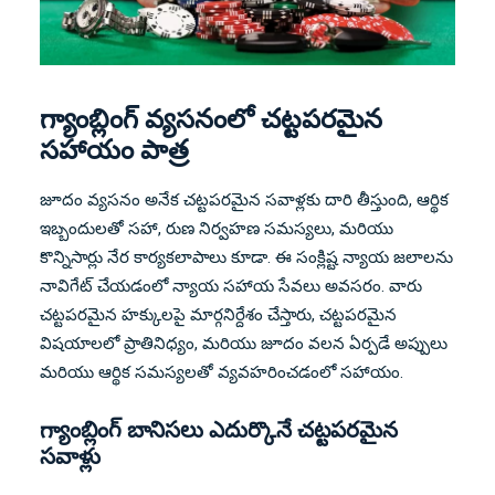
గ్యాంబ్లింగ్ వ్యసనంలో చట్టపరమైన
సహాయం పాత్ర
జూదం వ్యసనం అనేక చట్టపరమైన సవాళ్లకు దారి తీస్తుంది, ఆర్థిక
ఇబ్బందులతో సహా, రుణ నిర్వహణ సమస్యలు, మరియు
కొన్నిసార్లు నేర కార్యకలాపాలు కూడా. ఈ సంక్లిష్ట న్యాయ జలాలను
నావిగేట్ చేయడంలో న్యాయ సహాయ సేవలు అవసరం. వారు
చట్టపరమైన హక్కులపై మార్గనిర్దేశం చేస్తారు, చట్టపరమైన
విషయాలలో ప్రాతినిధ్యం, మరియు జూదం వలన ఏర్పడే అప్పులు
మరియు ఆర్థిక సమస్యలతో వ్యవహరించడంలో సహాయం.
గ్యాంబ్లింగ్ బానిసలు ఎదుర్కొనే చట్టపరమైన
సవాళ్లు