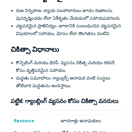
రుణ నిర్వహణ: న్యాయ సలహాదారులు జూదం రుణాలను
పునర్నిర్మించడం లేదా ఏకీకృతం చేయడంలో సహాయపడగలరు.
చట్టపరమైన ప్రాతినిధ్యం: జూదానికి సంబంధించిన చట్టపరమైన
విషయాలలో సహాయం, మోసం లేదా దొంగతనం వంటివి.
చికిత్సా విధానాలు
కౌన్సెలింగ్ మరియు థెరపీ: వ్యసనం చికిత్స మరియు రికవరీ
కోసం వృత్తిపరమైన సహాయం.
మద్దతు సమూహాలు: గ్యాంబ్లర్స్ అనామక వంటి సంస్థలు
తోటివారి మద్దతును అందిస్తాయి.
పట్టిక: గ్యాంబ్లింగ్ వ్యసనం కోసం చికిత్సా వనరులు
Resource
జూదగాళ్లు అనామకులు