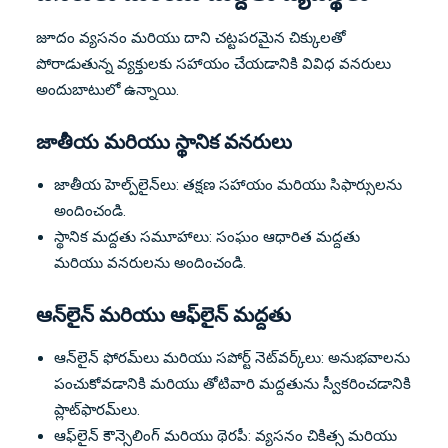
జూదం వ్యసనం మరియు దాని చట్టపరమైన చిక్కులతో
పోరాడుతున్న వ్యక్తులకు సహాయం చేయడానికి వివిధ వనరులు
అందుబాటులో ఉన్నాయి.
జాతీయ మరియు స్థానిక వనరులు
జాతీయ హెల్ప్‌లైన్‌లు: తక్షణ సహాయం మరియు సిఫార్సులను
అందించండి.
స్థానిక మద్దతు సమూహాలు: సంఘం ఆధారిత మద్దతు
మరియు వనరులను అందించండి.
ఆన్‌లైన్ మరియు ఆఫ్‌లైన్ మద్దతు
ఆన్‌లైన్ ఫోరమ్‌లు మరియు సపోర్ట్ నెట్‌వర్క్‌లు: అనుభవాలను
పంచుకోవడానికి మరియు తోటివారి మద్దతును స్వీకరించడానికి
ప్లాట్‌ఫారమ్‌లు.
ఆఫ్‌లైన్ కౌన్సెలింగ్ మరియు థెరపీ: వ్యసనం చికిత్స మరియు