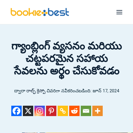
ఉత్తమ బుకీలు
గ్యాంబ్లింగ్ వ్యసనం మరియు
మెల్బెట్
చట్టపరమైన సహాయ
1xBet
సేవలను అర్థం చేసుకోవడం
1గెలవండి
22పందెం
ద్వారా
రాల్ఫ్ క్రెస్పో
చివరిగా నవీకరించబడింది: జూన్ 17, 2024
Bet365
మోస్ట్‌బెట్
వెతకండి