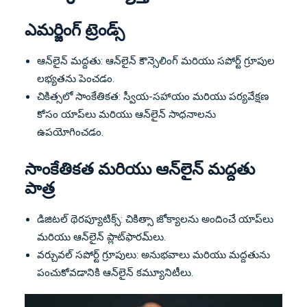
ఎమర్జింగ్ ట్రెండ్స్
ఆన్‌లైన్ మద్దతు: ఆన్‌లైన్ కౌన్సెలింగ్ మరియు సపోర్ట్ గ్రూపుల
లభ్యతను పెంచడం.
చికిత్సలో సాంకేతికత: స్వీయ-సహాయం మరియు పర్యవేక్షణ
కోసం యాప్‌లు మరియు ఆన్‌లైన్ సాధనాలను
ఉపయోగించడం.
సాంకేతికత మరియు ఆన్‌లైన్ మద్దతు
పాత్ర
డిజిటల్ థెరప్యూటిక్స్: చికిత్సా జోక్యాలను అందించే యాప్‌లు
మరియు ఆన్‌లైన్ ప్లాట్‌ఫారమ్‌లు.
వర్చువల్ సపోర్ట్ గ్రూపులు: అనుభవాలు మరియు మద్దతును
పంచుకోవడానికి ఆన్‌లైన్ కమ్యూనిటీలు.