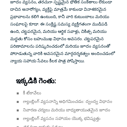
జూదం వ్యసనం, తరచుగా స్పష్టమైన భౌతిక సంకేతాలు లేకుండా
దాచిన అనారోగ్యం, వ్యక్తిపై మాత్రమే కాకుండా వినాశకరమైన
ప్రభావాలను కలిగి ఉంటుంది, కానీ వారి కుటుంబాలు మరియు
సంఘాలపై కూడా. ఈ సంక్లిష్ట సమస్య వ్యక్తిగతంగా ముడిపడి
ఉంది, చట్టపరమైన, మరియు ఆర్థిక సవాళ్లు, చికిత్స మరియు
మద్దతు కోసం బహుముఖ విధానం అవసరం. చట్టపరమైన
పరిణామాలను పరిష్కరించడంలో మరియు జూదం వ్యసనంతో
పోరాడుతున్న వారికి అవసరమైన మార్గదర్శకత్వం అందించడంలో
న్యాయ సహాయ సేవలు కీలక పాత్ర పోషిస్తాయి.
ఇక్కడికి గెంతు:
కీ టేకావేలు
గ్యాంబ్లింగ్ వ్యసనాన్ని అధిగమించడం: ద్వంద్వ విధానం
నివారణ చర్యలు మరియు బాధ్యతాయుతమైన జూదం
గ్యాంబ్లింగ్ వ్యసనం సహాయం యొక్క భవిష్యత్తు