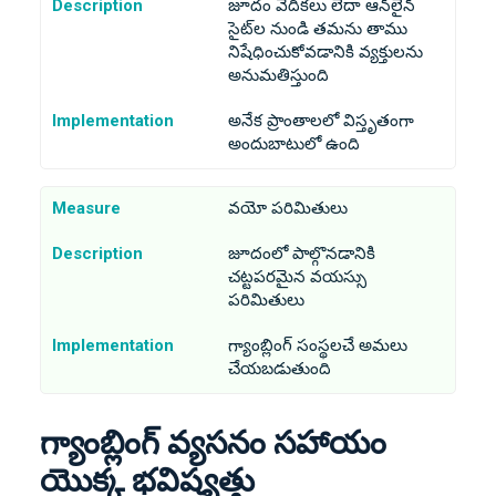
Description
జూదం వేదికలు లేదా ఆన్‌లైన్
సైట్‌ల నుండి తమను తాము
నిషేధించుకోవడానికి వ్యక్తులను
అనుమతిస్తుంది
Implementation
అనేక ప్రాంతాలలో విస్తృతంగా
అందుబాటులో ఉంది
Measure
వయో పరిమితులు
Description
జూదంలో పాల్గొనడానికి
చట్టపరమైన వయస్సు
పరిమితులు
Implementation
గ్యాంబ్లింగ్ సంస్థలచే అమలు
చేయబడుతుంది
గ్యాంబ్లింగ్ వ్యసనం సహాయం
యొక్క భవిష్యత్తు