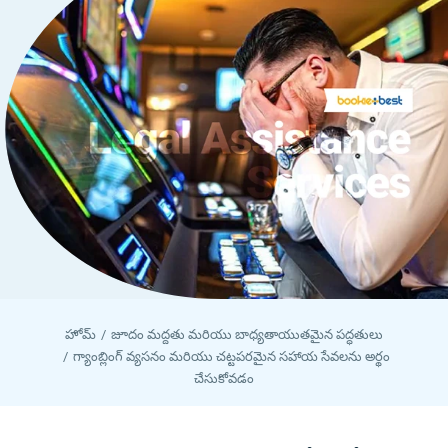
హోమ్
జూదం మద్దతు మరియు బాధ్యతాయుతమైన పద్ధతులు
గ్యాంబ్లింగ్ వ్యసనం మరియు చట్టపరమైన సహాయ సేవలను అర్థం
చేసుకోవడం