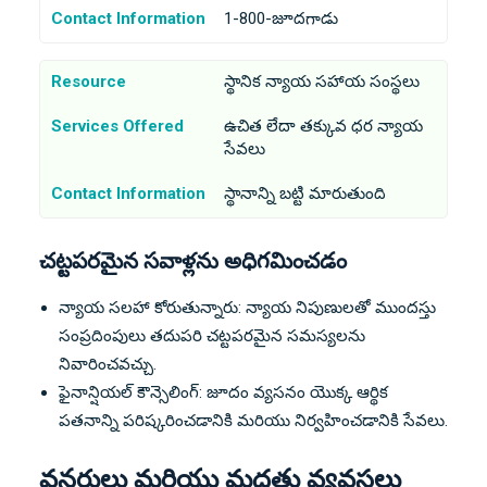
Contact Information
1-800-జూదగాడు
Resource
స్థానిక న్యాయ సహాయ సంస్థలు
Services Offered
ఉచిత లేదా తక్కువ ధర న్యాయ
సేవలు
Contact Information
స్థానాన్ని బట్టి మారుతుంది
చట్టపరమైన సవాళ్లను అధిగమించడం
న్యాయ సలహా కోరుతున్నారు: న్యాయ నిపుణులతో ముందస్తు
సంప్రదింపులు తదుపరి చట్టపరమైన సమస్యలను
నివారించవచ్చు.
ఫైనాన్షియల్ కౌన్సెలింగ్: జూదం వ్యసనం యొక్క ఆర్థిక
పతనాన్ని పరిష్కరించడానికి మరియు నిర్వహించడానికి సేవలు.
వనరులు మరియు మద్దతు వ్యవస్థలు