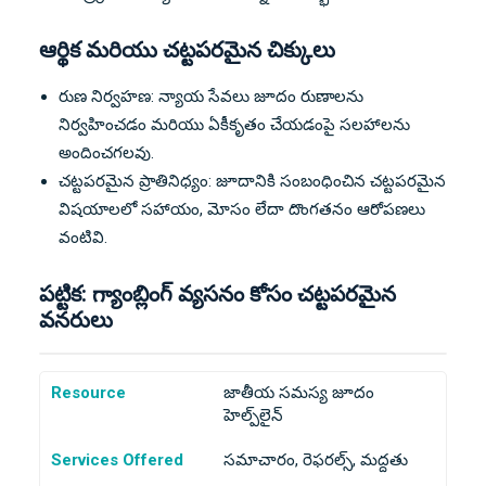
ఆర్థిక మరియు చట్టపరమైన చిక్కులు
రుణ నిర్వహణ: న్యాయ సేవలు జూదం రుణాలను
నిర్వహించడం మరియు ఏకీకృతం చేయడంపై సలహాలను
అందించగలవు.
చట్టపరమైన ప్రాతినిధ్యం: జూదానికి సంబంధించిన చట్టపరమైన
విషయాలలో సహాయం, మోసం లేదా దొంగతనం ఆరోపణలు
వంటివి.
పట్టిక: గ్యాంబ్లింగ్ వ్యసనం కోసం చట్టపరమైన
వనరులు
Resource
జాతీయ సమస్య జూదం
హెల్ప్‌లైన్
Services Offered
సమాచారం, రెఫరల్స్, మద్దతు