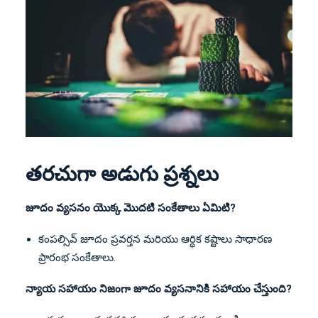
తరచుగా అడుగు ప్రశ్నలు
జూదం వ్యసనం యొక్క మొదటి సంకేతాలు ఏమిటి?
కంపల్సివ్ జూదం ప్రవర్తన మరియు ఆర్థిక కష్టాలు సాధారణ
ప్రారంభ సంకేతాలు.
న్యాయ సహాయం నిజంగా జూదం వ్యసనానికి సహాయం చేస్తుంది?