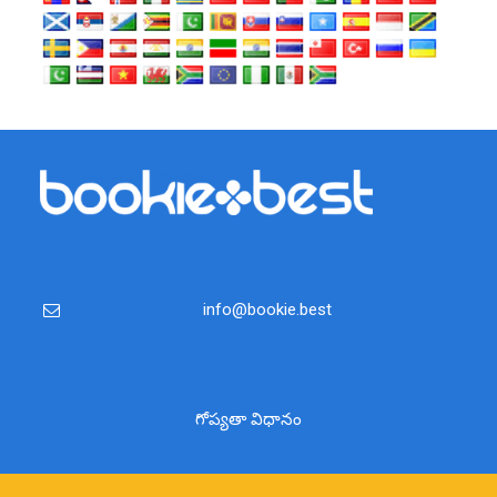
info@bookie.best
గోప్యతా విధానం