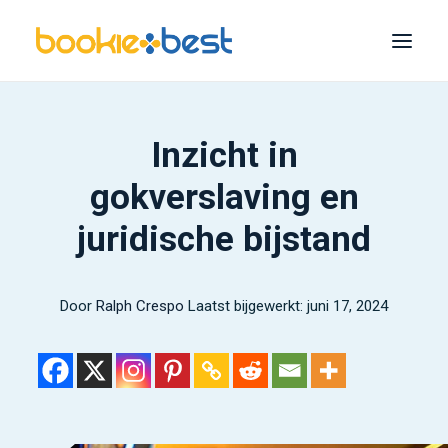
Beste bookmakers
Inzicht in
Melbet
gokverslaving en
1xBet
juridische bijstand
1Winnen
22Inzet
Door
Ralph Crespo
Laatst bijgewerkt: juni 17, 2024
Bet365
Mostbet
Zoeken