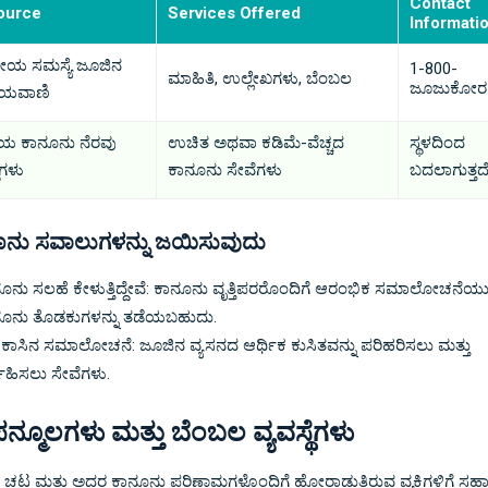
Contact
ource
Services Offered
Informati
ಟ್ರೀಯ ಸಮಸ್ಯೆ ಜೂಜಿನ
1-800-
ಮಾಹಿತಿ, ಉಲ್ಲೇಖಗಳು, ಬೆಂಬಲ
ಜೂಜುಕೋರ
ಯವಾಣಿ
ೀಯ ಕಾನೂನು ನೆರವು
ಉಚಿತ ಅಥವಾ ಕಡಿಮೆ-ವೆಚ್ಚದ
ಸ್ಥಳದಿಂದ
ೆಗಳು
ಕಾನೂನು ಸೇವೆಗಳು
ಬದಲಾಗುತ್ತದ
ನು ಸವಾಲುಗಳನ್ನು ಜಯಿಸುವುದು
ೂನು ಸಲಹೆ ಕೇಳುತ್ತಿದ್ದೇವೆ: ಕಾನೂನು ವೃತ್ತಿಪರರೊಂದಿಗೆ ಆರಂಭಿಕ ಸಮಾಲೋಚನೆಯು ಹ
ೂನು ತೊಡಕುಗಳನ್ನು ತಡೆಯಬಹುದು.
ಾಸಿನ ಸಮಾಲೋಚನೆ: ಜೂಜಿನ ವ್ಯಸನದ ಆರ್ಥಿಕ ಕುಸಿತವನ್ನು ಪರಿಹರಿಸಲು ಮತ್ತು
್ವಹಿಸಲು ಸೇವೆಗಳು.
್ಮೂಲಗಳು ಮತ್ತು ಬೆಂಬಲ ವ್ಯವಸ್ಥೆಗಳು
 ಚಟ ಮತ್ತು ಅದರ ಕಾನೂನು ಪರಿಣಾಮಗಳೊಂದಿಗೆ ಹೋರಾಡುತ್ತಿರುವ ವ್ಯಕ್ತಿಗಳಿಗೆ ಸ