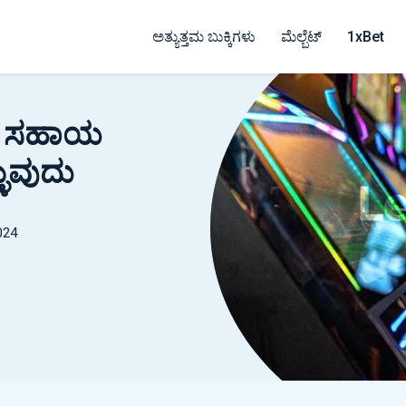
ಅತ್ಯುತ್ತಮ ಬುಕ್ಕಿಗಳು
ಮೆಲ್ಬೆಟ್
1xBet
ನು ಸಹಾಯ
ಳುವುದು
024