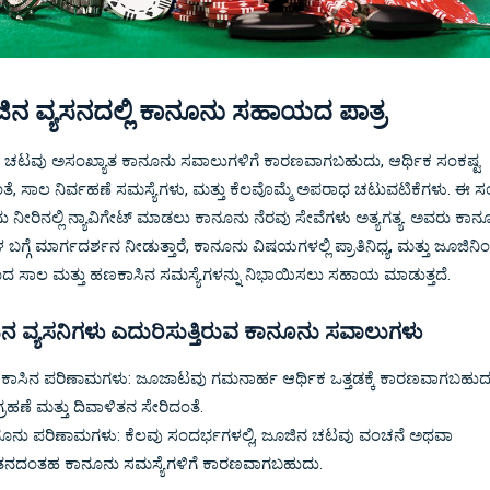
ಿನ ವ್ಯಸನದಲ್ಲಿ ಕಾನೂನು ಸಹಾಯದ ಪಾತ್ರ
 ಚಟವು ಅಸಂಖ್ಯಾತ ಕಾನೂನು ಸವಾಲುಗಳಿಗೆ ಕಾರಣವಾಗಬಹುದು, ಆರ್ಥಿಕ ಸಂಕಷ್ಟ
ತೆ, ಸಾಲ ನಿರ್ವಹಣೆ ಸಮಸ್ಯೆಗಳು, ಮತ್ತು ಕೆಲವೊಮ್ಮೆ ಅಪರಾಧ ಚಟುವಟಿಕೆಗಳು. ಈ ಸ
 ನೀರಿನಲ್ಲಿ ನ್ಯಾವಿಗೇಟ್ ಮಾಡಲು ಕಾನೂನು ನೆರವು ಸೇವೆಗಳು ಅತ್ಯಗತ್ಯ. ಅವರು ಕಾನ
ಳ ಬಗ್ಗೆ ಮಾರ್ಗದರ್ಶನ ನೀಡುತ್ತಾರೆ, ಕಾನೂನು ವಿಷಯಗಳಲ್ಲಿ ಪ್ರಾತಿನಿಧ್ಯ, ಮತ್ತು ಜೂಜಿನಿ
 ಸಾಲ ಮತ್ತು ಹಣಕಾಸಿನ ಸಮಸ್ಯೆಗಳನ್ನು ನಿಭಾಯಿಸಲು ಸಹಾಯ ಮಾಡುತ್ತದೆ.
ನ ವ್ಯಸನಿಗಳು ಎದುರಿಸುತ್ತಿರುವ ಕಾನೂನು ಸವಾಲುಗಳು
ಾಸಿನ ಪರಿಣಾಮಗಳು: ಜೂಜಾಟವು ಗಮನಾರ್ಹ ಆರ್ಥಿಕ ಒತ್ತಡಕ್ಕೆ ಕಾರಣವಾಗಬಹುದ
್ರಹಣೆ ಮತ್ತು ದಿವಾಳಿತನ ಸೇರಿದಂತೆ.
ೂನು ಪರಿಣಾಮಗಳು: ಕೆಲವು ಸಂದರ್ಭಗಳಲ್ಲಿ, ಜೂಜಿನ ಚಟವು ವಂಚನೆ ಅಥವಾ
ಳತನದಂತಹ ಕಾನೂನು ಸಮಸ್ಯೆಗಳಿಗೆ ಕಾರಣವಾಗಬಹುದು.