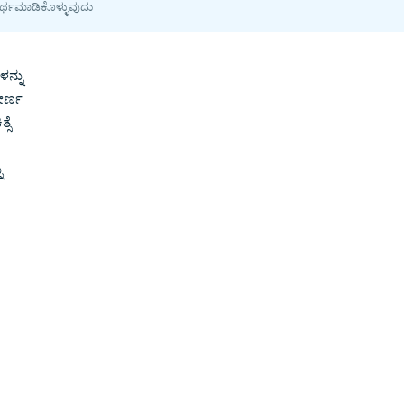
ರ್ಥಮಾಡಿಕೊಳ್ಳುವುದು
ಳನ್ನು
ೀರ್ಣ
ಸೆ
ು