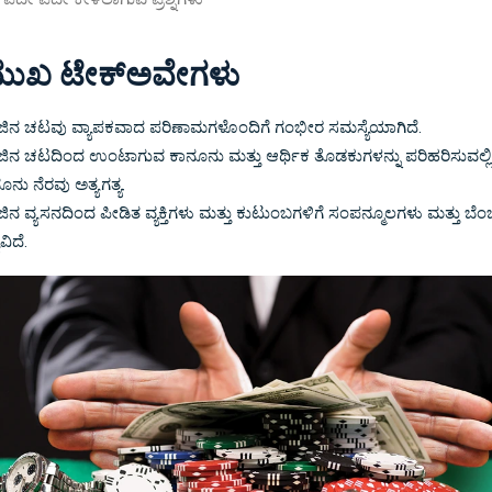
ರಮುಖ ಟೇಕ್ಅವೇಗಳು
ಿನ ಚಟವು ವ್ಯಾಪಕವಾದ ಪರಿಣಾಮಗಳೊಂದಿಗೆ ಗಂಭೀರ ಸಮಸ್ಯೆಯಾಗಿದೆ.
ಿನ ಚಟದಿಂದ ಉಂಟಾಗುವ ಕಾನೂನು ಮತ್ತು ಆರ್ಥಿಕ ತೊಡಕುಗಳನ್ನು ಪರಿಹರಿಸುವಲ್ಲಿ
ೂನು ನೆರವು ಅತ್ಯಗತ್ಯ.
ಿನ ವ್ಯಸನದಿಂದ ಪೀಡಿತ ವ್ಯಕ್ತಿಗಳು ಮತ್ತು ಕುಟುಂಬಗಳಿಗೆ ಸಂಪನ್ಮೂಲಗಳು ಮತ್ತು ಬೆ
ವಿದೆ.