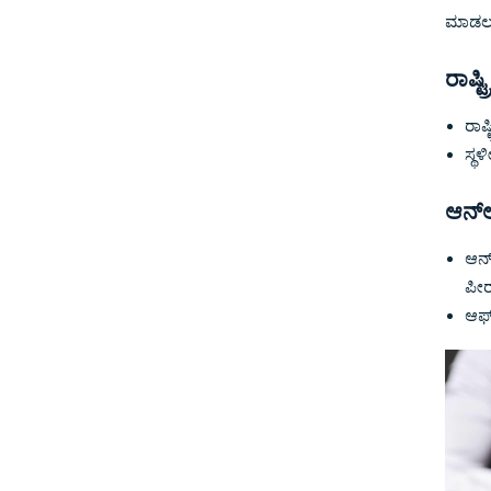
ಮಾಡಲು 
ರಾಷ್
ರಾಷ
ಸ್ಥ
ಆನ್‌
ಆನ್
ಪೀರ
ಆಫ್‌