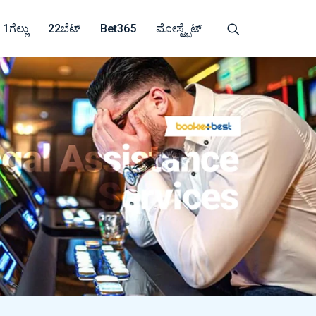
1ಗೆಲ್ಲು
22ಬೆಟ್
Bet365
ಮೋಸ್ಟ್ಬೆಟ್