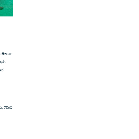
ಂಕೀರ್ಣ
ೂನು
ಂದ
ು, ಸಾಲ