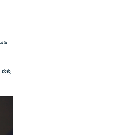
ೀಡಿ.
 ಮತ್ತು