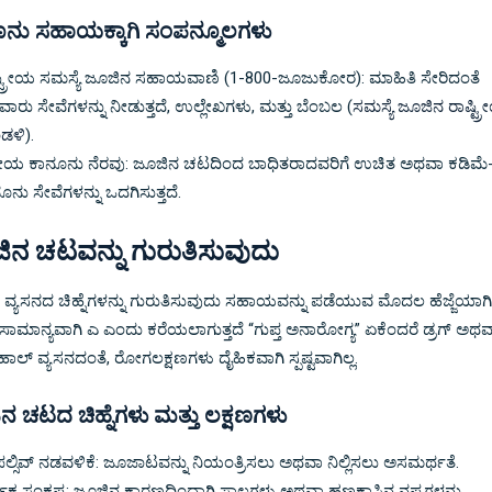
ನು ಸಹಾಯಕ್ಕಾಗಿ ಸಂಪನ್ಮೂಲಗಳು
್ಟ್ರೀಯ ಸಮಸ್ಯೆ ಜೂಜಿನ ಸಹಾಯವಾಣಿ (1-800-ಜೂಜುಕೋರ): ಮಾಹಿತಿ ಸೇರಿದಂತೆ
ಾರು ಸೇವೆಗಳನ್ನು ನೀಡುತ್ತದೆ, ಉಲ್ಲೇಖಗಳು, ಮತ್ತು ಬೆಂಬಲ (
ಸಮಸ್ಯೆ ಜೂಜಿನ ರಾಷ್ಟ್
ಡಳಿ
).
ಳೀಯ ಕಾನೂನು ನೆರವು: ಜೂಜಿನ ಚಟದಿಂದ ಬಾಧಿತರಾದವರಿಗೆ ಉಚಿತ ಅಥವಾ ಕಡಿಮೆ-ವ
ೂನು ಸೇವೆಗಳನ್ನು ಒದಗಿಸುತ್ತದೆ.
ಿನ ಚಟವನ್ನು ಗುರುತಿಸುವುದು
ವ್ಯಸನದ ಚಿಹ್ನೆಗಳನ್ನು ಗುರುತಿಸುವುದು ಸಹಾಯವನ್ನು ಪಡೆಯುವ ಮೊದಲ ಹೆಜ್ಜೆಯಾಗಿದ
 ಸಾಮಾನ್ಯವಾಗಿ ಎ ಎಂದು ಕರೆಯಲಾಗುತ್ತದೆ “ಗುಪ್ತ ಅನಾರೋಗ್ಯ” ಏಕೆಂದರೆ ಡ್ರಗ್ ಅಥವ
ಾಲ್ ವ್ಯಸನದಂತೆ, ರೋಗಲಕ್ಷಣಗಳು ದೈಹಿಕವಾಗಿ ಸ್ಪಷ್ಟವಾಗಿಲ್ಲ.
ನ ಚಟದ ಚಿಹ್ನೆಗಳು ಮತ್ತು ಲಕ್ಷಣಗಳು
ಲ್ಸಿವ್ ನಡವಳಿಕೆ: ಜೂಜಾಟವನ್ನು ನಿಯಂತ್ರಿಸಲು ಅಥವಾ ನಿಲ್ಲಿಸಲು ಅಸಮರ್ಥತೆ.
ಥಿಕ ಸಂಕಷ್ಟ: ಜೂಜಿನ ಕಾರಣದಿಂದಾಗಿ ಸಾಲಗಳು ಅಥವಾ ಹಣಕಾಸಿನ ನಷ್ಟಗಳನ್ನು