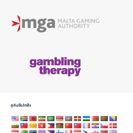
ᲢᲠᲐᲜᲡᲞᲝᲨᲘ