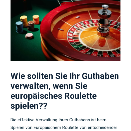
Wie sollten Sie Ihr Guthaben
verwalten, wenn Sie
europäisches Roulette
spielen??
Die effektive Verwaltung Ihres Guthabens ist beim
Spielen von Europäischem Roulette von entscheidender