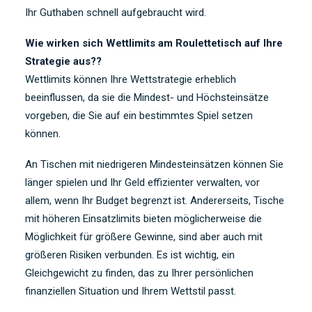
Ihr Guthaben schnell aufgebraucht wird.
Wie wirken sich Wettlimits am Roulettetisch auf Ihre
Strategie aus??
Wettlimits können Ihre Wettstrategie erheblich
beeinflussen, da sie die Mindest- und Höchsteinsätze
vorgeben, die Sie auf ein bestimmtes Spiel setzen
können.
An Tischen mit niedrigeren Mindesteinsätzen können Sie
länger spielen und Ihr Geld effizienter verwalten, vor
allem, wenn Ihr Budget begrenzt ist. Andererseits, Tische
mit höheren Einsatzlimits bieten möglicherweise die
Möglichkeit für größere Gewinne, sind aber auch mit
größeren Risiken verbunden. Es ist wichtig, ein
Gleichgewicht zu finden, das zu Ihrer persönlichen
finanziellen Situation und Ihrem Wettstil passt.