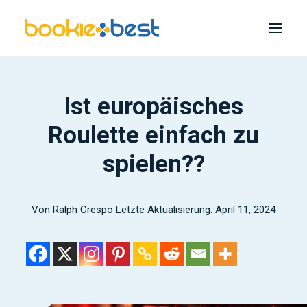
Beste Buchmacher
Ist europäisches
Melbet
Roulette einfach zu
1xBet
spielen??
1Gewinnen
22Wette
Von
Ralph Crespo
Letzte Aktualisierung: April 11, 2024
Bet365
Meistbet
Suche