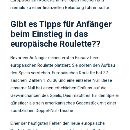
Europäischem Roulette immer Spaß machen und
niemals zu einer finanziellen Belastung führen sollte.
Gibt es Tipps für Anfänger
beim Einstieg in das
europäische Roulette??
Bevor ein Anfänger seinen ersten Einsatz beim
europäischen Roulette platziert, Sie sollten den Aufbau
des Spiels verstehen. Europäisches Roulette hat 37
Taschen: Zahlen 1 Zu 36 und eine einzelne Null. Diese
einsame Null hat einen erheblichen Einfluss auf die
Gewinnchancen des Spiels, Dies macht es für den Spieler
günstiger als sein amerikanisches Gegenstück mit einer
zusätzlichen Doppel-Null-Tasche.
Einer der häufigsten Fehler, den neue europäische