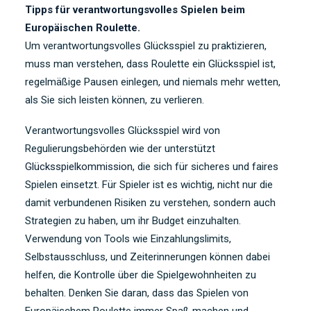
Tipps für verantwortungsvolles Spielen beim
Europäischen Roulette.
Um verantwortungsvolles Glücksspiel zu praktizieren,
muss man verstehen, dass Roulette ein Glücksspiel ist,
regelmäßige Pausen einlegen, und niemals mehr wetten,
als Sie sich leisten können, zu verlieren.
Verantwortungsvolles Glücksspiel wird von
Regulierungsbehörden wie der unterstützt
Glücksspielkommission
, die sich für sicheres und faires
Spielen einsetzt. Für Spieler ist es wichtig, nicht nur die
damit verbundenen Risiken zu verstehen, sondern auch
Strategien zu haben, um ihr Budget einzuhalten.
Verwendung von Tools wie Einzahlungslimits,
Selbstausschluss, und Zeiterinnerungen können dabei
helfen, die Kontrolle über die Spielgewohnheiten zu
behalten. Denken Sie daran, dass das Spielen von