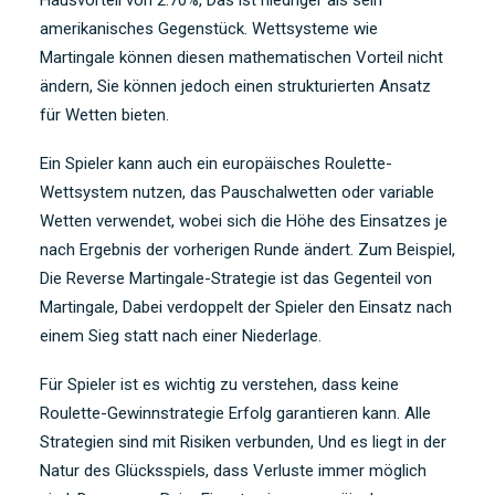
amerikanisches Gegenstück. Wettsysteme wie
Martingale können diesen mathematischen Vorteil nicht
ändern, Sie können jedoch einen strukturierten Ansatz
für Wetten bieten.
Ein Spieler kann auch ein europäisches Roulette-
Wettsystem nutzen, das Pauschalwetten oder variable
Wetten verwendet, wobei sich die Höhe des Einsatzes je
nach Ergebnis der vorherigen Runde ändert. Zum Beispiel,
Die Reverse Martingale-Strategie ist das Gegenteil von
Martingale, Dabei verdoppelt der Spieler den Einsatz nach
einem Sieg statt nach einer Niederlage.
Für Spieler ist es wichtig zu verstehen, dass keine
Roulette-Gewinnstrategie Erfolg garantieren kann. Alle
Strategien sind mit Risiken verbunden, Und es liegt in der
Natur des Glücksspiels, dass Verluste immer möglich