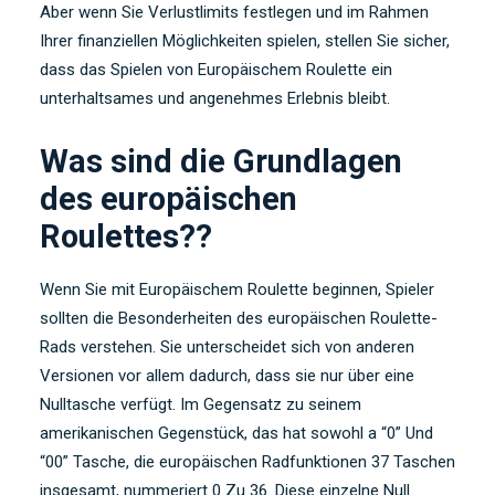
Aber wenn Sie Verlustlimits festlegen und im Rahmen
Ihrer finanziellen Möglichkeiten spielen, stellen Sie sicher,
dass das Spielen von Europäischem Roulette ein
unterhaltsames und angenehmes Erlebnis bleibt.
Was sind die Grundlagen
des europäischen
Roulettes??
Wenn Sie mit Europäischem Roulette beginnen, Spieler
sollten die Besonderheiten des europäischen Roulette-
Rads verstehen. Sie unterscheidet sich von anderen
Versionen vor allem dadurch, dass sie nur über eine
Nulltasche verfügt. Im Gegensatz zu seinem
amerikanischen Gegenstück, das hat sowohl a “0” Und
“00” Tasche, die europäischen Radfunktionen 37 Taschen
insgesamt, nummeriert 0 Zu 36. Diese einzelne Null