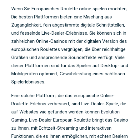
Wenn Sie Europäisches Roulette online spielen möchten,
Die besten Plattformen bieten eine Mischung aus
Zugänglichkeit, fein abgestimmte digitale Schnittstellen,
und fesselnde Live-Dealer-Erlebnisse. Sie können sich in
zahlreichen Online-Casinos mit der digitalen Version des
europäischen Roulettes vergnügen, die über reichhaltige
Grafiken und ansprechende Soundeffekte verfügt. Viele
dieser Plattformen sind für das Spielen auf Desktop- und
Mobilgeräten optimiert, Gewährleistung eines nahtlosen
Spielerlebnisses.
Eine solche Plattform, die das europäische Online-
Roulette-Erlebnis verbessert, sind Live-Dealer-Spiele, die
auf Websites wie gefunden werden können
Evolution
Gaming
. Live-Dealer European Roulette bringt das Casino
zu Ihnen, mit Echtzeit-Streaming und interaktiven
Funktionen, die es Ihnen ermöglichen, mit echten Dealern