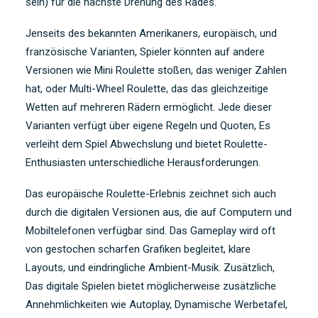
sein) für die nächste Drehung des Rades.
Jenseits des bekannten Amerikaners, europäisch, und
französische Varianten, Spieler könnten auf andere
Versionen wie Mini Roulette stoßen, das weniger Zahlen
hat, oder Multi-Wheel Roulette, das das gleichzeitige
Wetten auf mehreren Rädern ermöglicht. Jede dieser
Varianten verfügt über eigene Regeln und Quoten, Es
verleiht dem Spiel Abwechslung und bietet Roulette-
Enthusiasten unterschiedliche Herausforderungen.
Das europäische Roulette-Erlebnis zeichnet sich auch
durch die digitalen Versionen aus, die auf Computern und
Mobiltelefonen verfügbar sind. Das Gameplay wird oft
von gestochen scharfen Grafiken begleitet, klare
Layouts, und eindringliche Ambient-Musik. Zusätzlich,
Das digitale Spielen bietet möglicherweise zusätzliche
Annehmlichkeiten wie Autoplay, Dynamische Werbetafel,