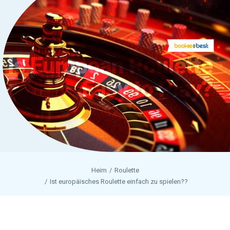
Heim
Roulette
Ist europäisches Roulette einfach zu spielen??