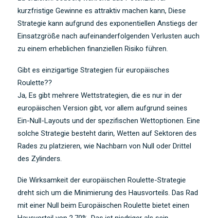
kurzfristige Gewinne es attraktiv machen kann, Diese
Strategie kann aufgrund des exponentiellen Anstiegs der
Einsatzgröße nach aufeinanderfolgenden Verlusten auch
zu einem erheblichen finanziellen Risiko führen.
Gibt es einzigartige Strategien für europäisches
Roulette??
Ja, Es gibt mehrere Wettstrategien, die es nur in der
europäischen Version gibt, vor allem aufgrund seines
Ein-Null-Layouts und der spezifischen Wettoptionen. Eine
solche Strategie besteht darin, Wetten auf Sektoren des
Rades zu platzieren, wie Nachbarn von Null oder Drittel
des Zylinders.
Die Wirksamkeit der europäischen Roulette-Strategie
dreht sich um die Minimierung des Hausvorteils. Das Rad
mit einer Null beim Europäischen Roulette bietet einen
Hausvorteil von 2.70%, Das ist niedriger als sein