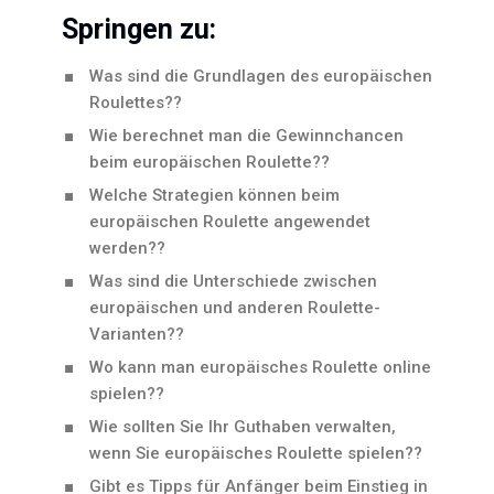
Springen zu:
Was sind die Grundlagen des europäischen
Roulettes??
Wie berechnet man die Gewinnchancen
beim europäischen Roulette??
Welche Strategien können beim
europäischen Roulette angewendet
werden??
Was sind die Unterschiede zwischen
europäischen und anderen Roulette-
Varianten??
Wo kann man europäisches Roulette online
spielen??
Wie sollten Sie Ihr Guthaben verwalten,
wenn Sie europäisches Roulette spielen??
Gibt es Tipps für Anfänger beim Einstieg in