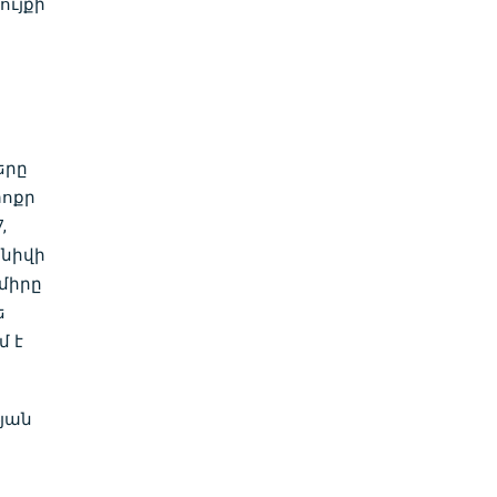
ույքի
երը
փոքր
,
անիվի
միրը
ե
մ է
յան