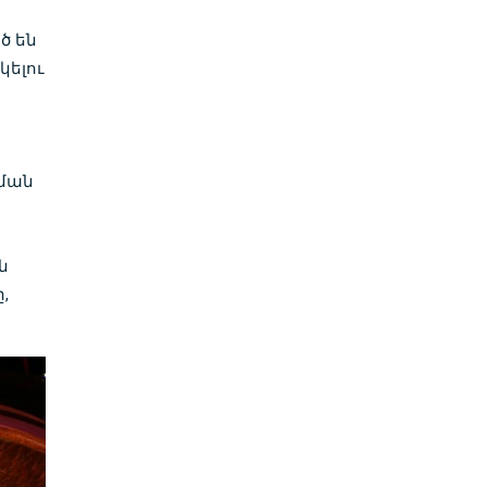
ծ են
կելու
ման
ն
,