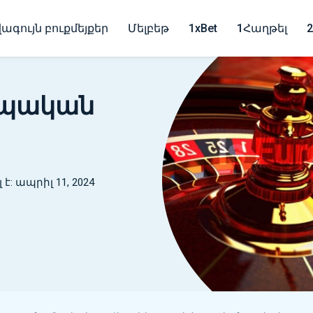
ագույն բուքմեյքեր
Մելբեթ
1xBet
1Հաղթել
ոպական
: ապրիլ 11, 2024