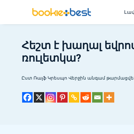
Լավ
Հեշտ է խաղալ եվր
ռուլետկա?
Ըստ
Ռալֆ Կրեսպո
Վերջին անգամ թարմացվել է