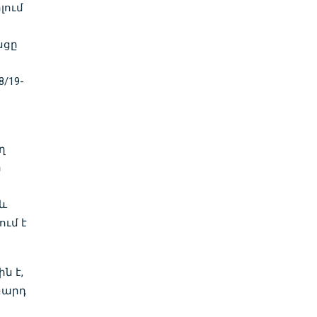
լում
նցը
/19-
ղ
ի
և
ում է
ն է,
բարդ