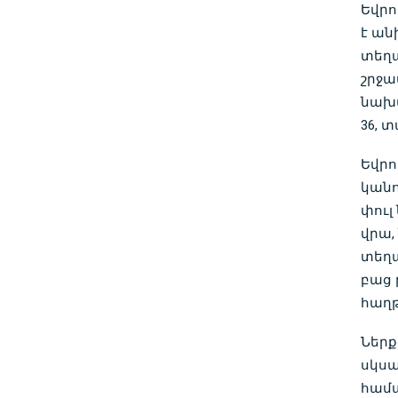
Եվրո
է ան
տեղա
շրջա
նախա
36, 
Եվրո
կանո
փուլ
վրա,
տեղա
բաց 
հաղթ
Ներք
սկսա
համա