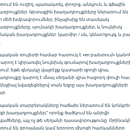
ռում են ուղիղ, պառակտել, փողոց, անկյուն, և գծային
դրույքներ. Արտաքին խաղադրույքները ներառում են
ի մեծ խմբավորումներ, ինչպիսիք են տասնյակ
դրույքները, սյունակի խաղադրույքներ, և նույնիսկ
ական խաղադրույքներ: կարմիր / սև, կենտ/զույգ, և բա
.
պական ռուլետի համար հատուկ է «en բանտում» կանո
կարող է կիրառվել նույնիսկ գումարով խաղադրույքներ
ում. Եթե ​​գնդակը վայրէջք կատարի զրոյի վրա,
դրույքը կարող է մնալ սեղանի վրա հաջորդ փուլի հա
նցիալ նվազեցնելով տան եզրը այս խաղադրույքների
ր.
պական տարբերակները հաճախ ներառում են կոնկր
գի խաղադրույքներ,” որոնք ծածկում են անիվի
ածները, այլ ոչ թե սեղանի դասավորությունը. Օրինակ
ռում են զրոյական կամ երրորդ մխոցի հարևանները.