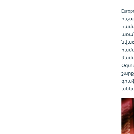
Euro
ինչպ
համա
առան
նվագ
համա
ժամ
Օգտա
շարք
գրաֆ
անկա