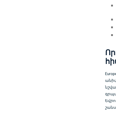
Որ
հի
Euro
անիվ
նշվա
գրպա
Եվրո
շանս