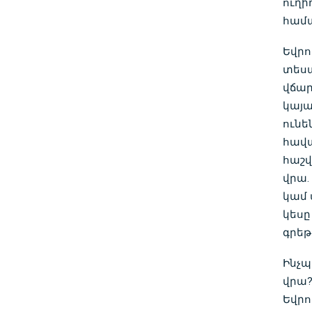
ուղի
համա
Եվրո
տեսա
վճար
կայա
ունե
հավա
հաշվ
վրա.
կամ 
կեսը
գրեթ
Ինչպ
վրա
Եվրո