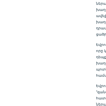
ներա
խաղա
ավել
խաղա
դրամ
ցածր
Եվրո
որը 
դեպք
խաղա
պոտե
համա
Եվրո
“զան
հատվ
ներա