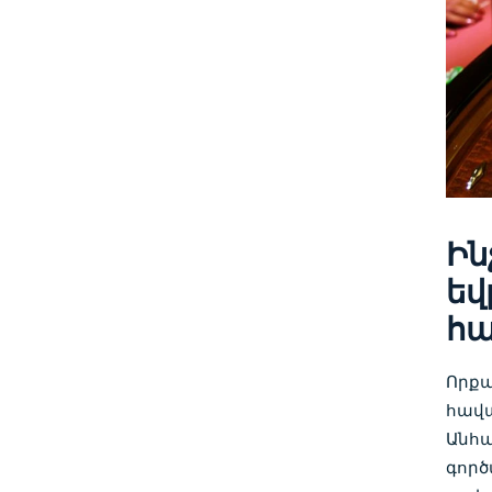
Ին
եվ
հա
Որքա
հավա
Անհա
գործ