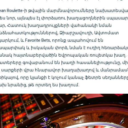
pean Roulette-ի թվային մարմնավորումները նախատեսվա
ես նոր, այնպես էլ փորձառու խաղացողներին սպասար
ր, Հատուկ խաղադրույքների վահանակի նման
ձնահատկություններով, Ձիարշավուղի, Ավտոմատ
արկում, և Favorite Bets, որոնք ապահովում են
պարփակ և իսկական փորձ, նման է ուղիղ հեռարձակ
անակ հայտնաբերվածին
Եվրոպական ռուլետկա
խաղ.
տերերը գովաբանում են խաղի հասանելիությունը, մի
 սարքերի վրա հնարավոր խաղախաղով և մանրամաս
իկայով, որը կյանքի է կոչում կանաչ ֆետրե սեղանները
խ նրանից, թե որտեղ ես խաղում.