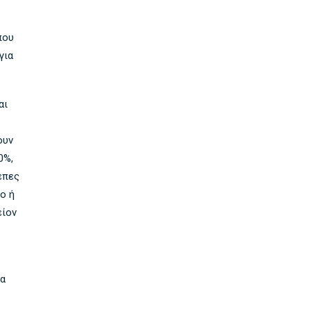
που
για
αι
ουν
0%,
έπες
ο ή
είον
τα