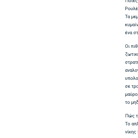
Ποιες
Ρουλέ
Τα με
κυμαίν
ένα σ
Οι πι
ζωτικ
στρατ
αναλο
υπολο
σε τρ
μαύρο
το μη
Πώς τ
Το απ
νίκης