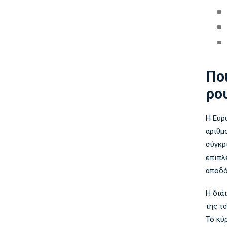
Πο
ρο
Η Ευρ
αριθμο
σύγκρ
επιπλ
αποδό
Η διά
της τ
Το κύ