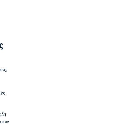
ς
πες;
κές
αξη
άτων.