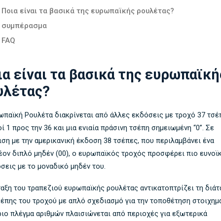
Ποια είναι τα βασικά της ευρωπαϊκής ρουλέτας?
συμπέρασμα
FAQ
ια είναι τα βασικά της ευρωπαϊκή
υλέτας?
ωπαϊκή Ρουλέτα διακρίνεται από άλλες εκδόσεις με τροχό 37 τσέ
ί 1 προς την 36 και μια ενιαία πράσινη τσέπη σημειωμένη “0”. Σε
ιση με την αμερικανική έκδοση 38 τσέπες, που περιλαμβάνει ένα
έον διπλό μηδέν (00), ο ευρωπαϊκός τροχός προσφέρει πιο ευνοϊ
σεις με το μοναδικό μηδέν του.
ταξη του τραπεζιού ευρωπαϊκής ρουλέτας αντικατοπτρίζει τη διάτ
σέπης του τροχού με απλό σχεδιασμό για την τοποθέτηση στοιχημ
ριο πλέγμα αριθμών πλαισιώνεται από περιοχές για εξωτερικά