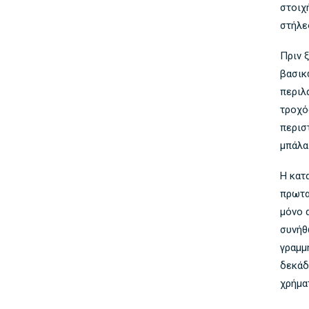
στοιχή
στήλε
Πριν 
βασικ
περιλ
τροχό
περισ
μπάλα
Η κατ
πρωτα
μόνο 
συνήθω
γραμμ
δεκάδ
χρήματ