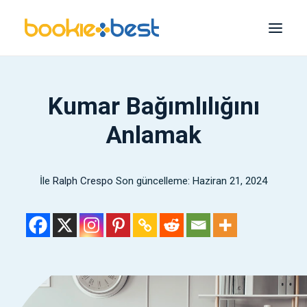
En İyi Bahisçiler
Kumar Bağımlılığını
Melbet
Anlamak
1xBet
1Kazanç
İle
Ralph Crespo
Son güncelleme: Haziran 21, 2024
22Bahis
Bet365
Mostbet
Arama