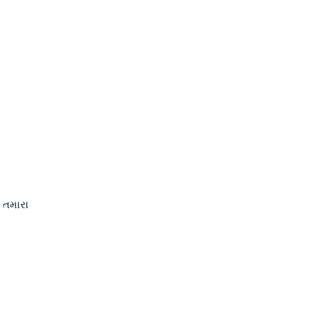
ઓ તમારા