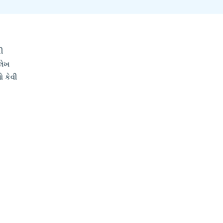
ી
લેખ
ઓ કેવી