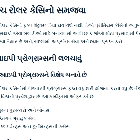
્ચ રોલર કેસિનો સમજવા
ોલર કેસિનો ફક્ત higher ંચા દાવ વિશે નથી; તેઓ પ્રીમિયમ કેસિનો અનુભ
 મથકો એવા ખેલાડીઓ માટે બનાવવામાં આવી છે કે જેઓ મોટા પ્રમાણમાં પૈ
વા તૈયાર છે અને, બદલામાં, અપ્રતિમ સેવા અને ધ્યાન પ્રાપ્ત કરો.
ઇપી પ્રોગ્રામ્સની લલચાવું
ીઆઇપી પ્રોગ્રામ્સને વિશેષ બનાવે છે
ોલર કેસિનોમાં વીઆઇપી પ્રોગ્રામ્સ ફક્ત વફાદારી યોજના કરતા વધુ છે;
ટ વિશ્વનો પ્રવેશદ્વાર છે. આ કાર્યક્રમો ઓફર કરે છે:
રૂપ પુરસ્કારો અને બોનસ.
ક્તિગત ગ્રાહક સેવા.
ષ્ટ ઇવેન્ટ્સ અને ટૂર્નામેન્ટ્સની .ક્સેસ.