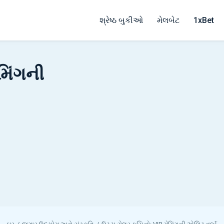
શ્રેષ્ઠ બુકીઓ
મેલબેટ
1xBet
મિંગની