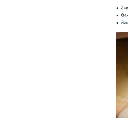
ટેબ
ઉચ્
તેમ