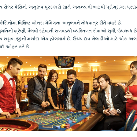
ચ રોલર કેસિનો અનુરૂપ પુરસ્કારો સાથે અનન્ય વીઆઇપી પ્રોગ્રામ્સ પ્રદા
ેસિનોમાં વિશિષ્ટ બોનસ ગેમિંગના અનુભવને નોંધપાત્ર રીતે વધારે છે.
મતિની શ્રેણી, વૈભવી રહેવાની સગવડથી વ્યક્તિગત સેવાઓ સુધી, ઉપલબ્ધ છે
ચ સટ્ટાબાજીની મર્યાદા એક હોલમાર્ક છે, ઉચ્ચ દાવ ખેલાડીઓ માટે એક અ
દો ઓફર કરે છે.