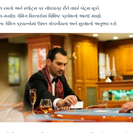
લ રમતો અને સ્લોટ્સ પર નોંધપાત્ર રીતે વધારે બેટ્સ મૂકો.
ચ-મર્યાદા ગેમિંગ વિસ્તારોમાં વિશિષ્ટ પ્રવેશનો આનંદ માણો.
ના ગેમિંગ પ્રયત્નોમાં ઉન્નત ગોપનીયતા અને સુરક્ષાનો અનુભવ કરો.