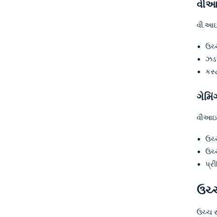
વીઆઇ
વી.આઇ.
ઉચ્
ઝડપ
કસ્
ગેમિ
વીઆઇપી
ઉચ્ચ
ઉચ્ચ
પ્ર
ઉચ્ચ
ઉચ્ચ ર