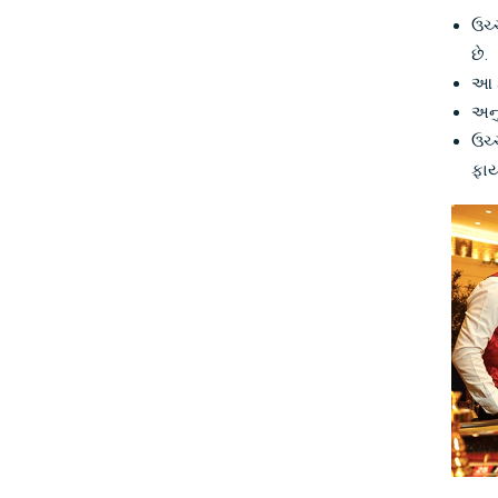
ઉચ્
છે.
આ ક
અનુ
ઉચ્
ફાય