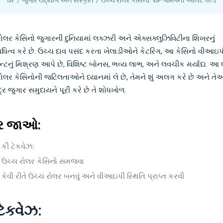
ઘર
જુગાર ઉદ્યોગ અને સંસ્કૃતિ
ઉચ્ચ રોલર કસિનો: VIP ગેમિંગની એલિટ વર્લ્ડ
ોલર કેસિનો જુગારની દુનિયામાં લક્ઝરી અને એક્સક્લુઝિવિટીના શિખરનું
િધિત્વ કરે છે. ઉચ્ચ દાવ પસંદ કરતા ખેલાડીઓને કેટરિંગ, આ કેસિનો વીઆઇપ
ેન્ટનું મિશ્રણ આપે છે, વિશિષ્ટ બોનસ, ભવ્ય લાભ, અને લવચીક મર્યાદા. આ 
ોલર કેસિનોની જટિલતાઓને ધ્યાનમાં લે છે, તેમને શું અલગ કરે છે અને તે
દ્ર જુગાર સમુદાયને પૂરી કરે છે તે શોધખોળ.
ર જાઓ:
કી ટેકવેઝ:
ઉચ્ચ રોલર કેસિનો સમજવા
કેવી રીતે ઉચ્ચ રોલર બનવું અને વીઆઇપી સ્થિતિ પ્રાપ્ત કરવી
ટેકવેઝ: