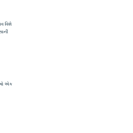
વ વિશે
સાની
 તેઓ એક