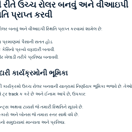
ી રીતે ઉચ્ચ રોલર બનવું અને વીઆઇપી
િતિ પ્રાપ્ત કરવી
ોલર બનવું અને વીઆઇપી સ્થિતિ પ્રાપ્ત કરવામાં શામેલ છે:
ા પ્રમાણમાં પૈસાની સતત હોડ.
કેસિનો પ્રત્યે વફાદારી બતાવી.
ીર ખેલાડી તરીકે પ્રતિષ્ઠા બનાવવી.
ારી કાર્યક્રમોની ભૂમિકા
ી કાર્યક્રમો ઉચ્ચ રોલર બનવાની યાત્રામાં નિર્ણાયક ભૂમિકા ભજવે છે. તે
 ટ્ર track ક કરે છે અને ઈનામ આપે છે, ઉપકાર:
ન્ટ્સ અથવા ટાયર્સ જે તમારી સ્થિતિને સૂચવે છે.
સ્કારો અને બોનસ જે તમારા સ્તર સાથે વધે છે.
િનો સમુદાયમાં માન્યતા અને પ્રતિષ્ઠા.