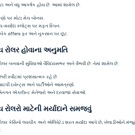
ોટા અને વધુ આકર્ષક હોય છે. આમાં શામેલ છે:
ણો પર મોટા મેચ બોનસ.
ચ-મર્યાદા સ્લોટ્સ પર મફત સ્પિન.
બેક offers ફર અને નુકસાન પર છૂટ.
ચ રોલર હોવાના અનુમતિ
ોલર બનવાની સુવિધાઓ વૈવિધ્યસભર અને વૈભવી છે. તેમાં શામેલ છે:
ઝરી સ્વીટમાં પ્રશંસાત્મક રહે છે.
ઇપી ઇવેન્ટ્સ અને પાર્ટીઓને આમંત્રણો.
ક્તિગત એકાઉન્ટ મેનેજરો અને દરવાજા સેવાઓ.
 રોલરો માટેની મર્યાદાને સમજવું
ોલર કેસિનો લવચીક અને એલિવેટેડ શરત મર્યાદા આપે છે, ખેલાડીઓને મંજૂર
: