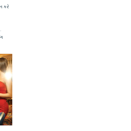
ન કરે
.
લગ