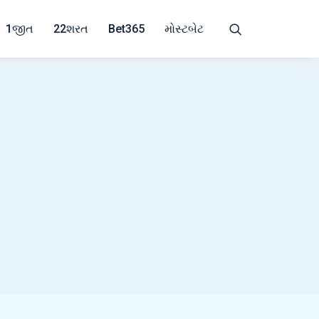
1જીત
22શરત
Bet365
મોસ્ટબેટ