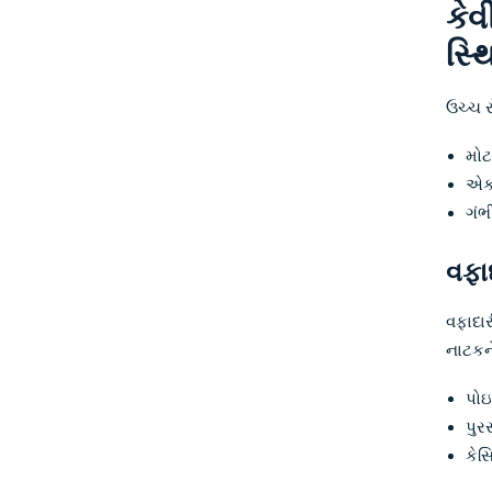
કેવ
સ્થ
ઉચ્ચ ર
મોટ
એક 
ગંભ
વફાદ
વફાદાર
નાટકને
પોઇ
પુર
કેસ