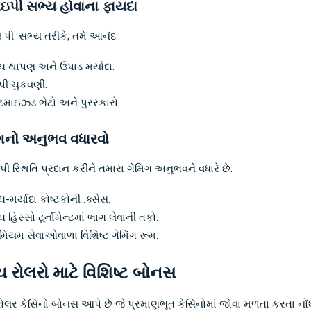
પી સભ્ય હોવાના ફાયદા
પી. સભ્ય તરીકે, તમે આનંદ:
ચ થાપણ અને ઉપાડ મર્યાદા.
ી ચુકવણી.
ટમાઇઝ્ડ ભેટો અને પુરસ્કારો.
ંગનો અનુભવ વધારવો
 સ્થિતિ પ્રદાન કરીને તમારા ગેમિંગ અનુભવને વધારે છે:
-મર્યાદા કોષ્ટકોની .ક્સેસ.
 હિસ્સો ટૂર્નામેન્ટમાં ભાગ લેવાની તકો.
ીમિયમ સેવાઓવાળા વિશિષ્ટ ગેમિંગ રૂમ.
 રોલરો માટે વિશિષ્ટ બોનસ
ોલર કેસિનો બોનસ આપે છે જે પ્રમાણભૂત કેસિનોમાં જોવા મળતા કરતા નોં