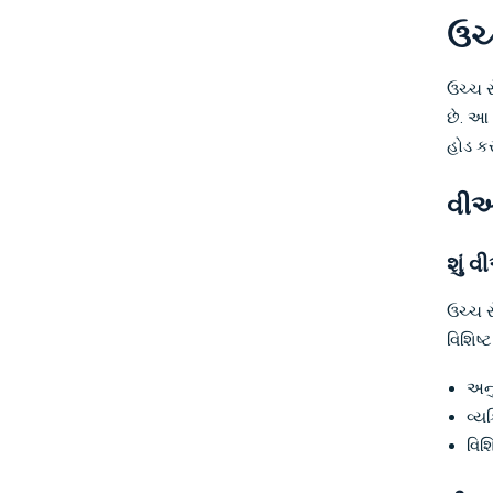
ઉચ
ઉચ્ચ ર
છે. આ
હોડ કર
વીઆ
શું વ
ઉચ્ચ ર
વિશિષ્
અનુ
વ્ય
વિશિ