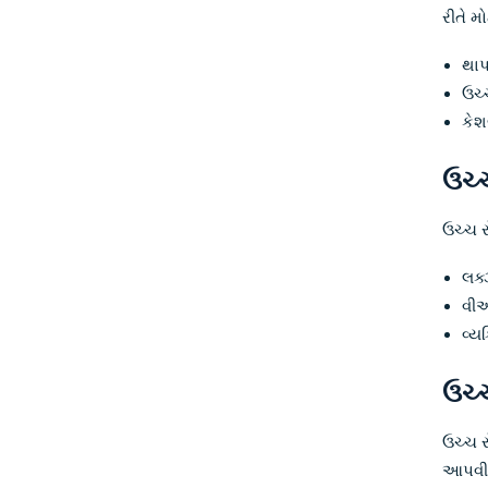
રીતે મ
થાપ
ઉચ્
કેશ
ઉચ્
ઉચ્ચ ર
લક્
વીઆ
વ્ય
ઉચ્ચ
ઉચ્ચ ર
આપવી