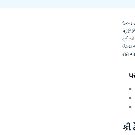
ઉચ્ચ ર
પ્રતિન
ટ્રીટમ
ઉચ્ચ ર
રીતે ભ
પ
કી 