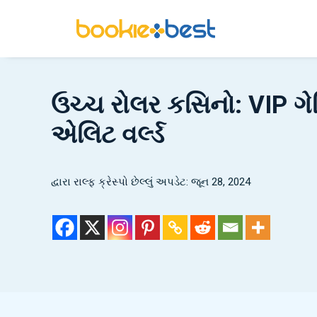
ઉચ્ચ રોલર કસિનો: VIP ગે
એલિટ વર્લ્ડ
દ્વારા
રાલ્ફ ક્રેસ્પો
છેલ્લું અપડેટ: જૂન 28, 2024