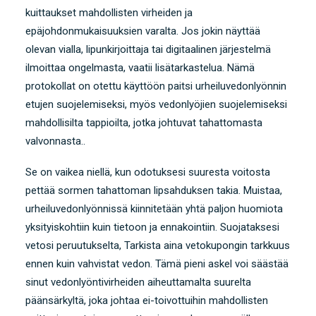
kuittaukset mahdollisten virheiden ja
epäjohdonmukaisuuksien varalta. Jos jokin näyttää
olevan vialla, lipunkirjoittaja tai digitaalinen järjestelmä
ilmoittaa ongelmasta, vaatii lisätarkastelua. Nämä
protokollat ​​on otettu käyttöön paitsi urheiluvedonlyönnin
etujen suojelemiseksi, myös vedonlyöjien suojelemiseksi
mahdollisilta tappioilta, jotka johtuvat tahattomasta
valvonnasta..
Se on vaikea niellä, kun odotuksesi suuresta voitosta
pettää sormen tahattoman lipsahduksen takia. Muistaa,
urheiluvedonlyönnissä kiinnitetään yhtä paljon huomiota
yksityiskohtiin kuin tietoon ja ennakointiin. Suojataksesi
vetosi peruutukselta, Tarkista aina vetokupongin tarkkuus
ennen kuin vahvistat vedon. Tämä pieni askel voi säästää
sinut vedonlyöntivirheiden aiheuttamalta suurelta
päänsärkyltä, joka johtaa ei-toivottuihin mahdollisten