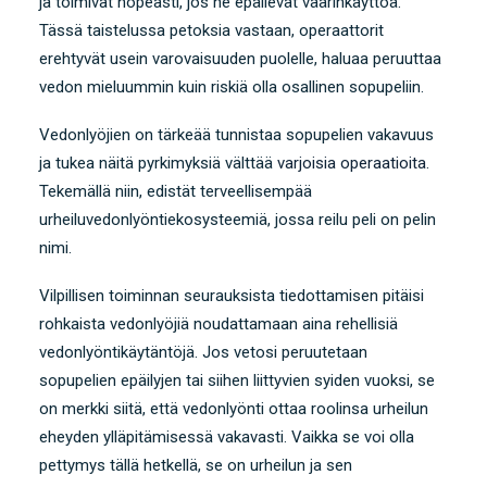
ja toimivat nopeasti, jos he epäilevät väärinkäyttöä.
Tässä taistelussa petoksia vastaan, operaattorit
erehtyvät usein varovaisuuden puolelle, haluaa peruuttaa
vedon mieluummin kuin riskiä olla osallinen sopupeliin.
Vedonlyöjien on tärkeää tunnistaa sopupelien vakavuus
ja tukea näitä pyrkimyksiä välttää
varjoisia operaatioita
.
Tekemällä niin, edistät terveellisempää
urheiluvedonlyöntiekosysteemiä, jossa reilu peli on pelin
nimi.
Vilpillisen toiminnan seurauksista tiedottamisen pitäisi
rohkaista vedonlyöjiä noudattamaan aina rehellisiä
vedonlyöntikäytäntöjä. Jos vetosi peruutetaan
sopupelien epäilyjen tai siihen liittyvien syiden vuoksi, se
on merkki siitä, että vedonlyönti ottaa roolinsa urheilun
eheyden ylläpitämisessä vakavasti. Vaikka se voi olla
pettymys tällä hetkellä, se on urheilun ja sen