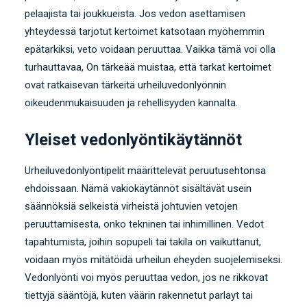
pelaajista tai joukkueista. Jos vedon asettamisen
yhteydessä tarjotut kertoimet katsotaan myöhemmin
epätarkiksi, veto voidaan peruuttaa. Vaikka tämä voi olla
turhauttavaa, On tärkeää muistaa, että tarkat kertoimet
ovat ratkaisevan tärkeitä urheiluvedonlyönnin
oikeudenmukaisuuden ja rehellisyyden kannalta.
Yleiset vedonlyöntikäytännöt
Urheiluvedonlyöntipelit määrittelevät peruutusehtonsa
ehdoissaan. Nämä vakiokäytännöt sisältävät usein
säännöksiä selkeistä virheistä johtuvien vetojen
peruuttamisesta, onko tekninen tai inhimillinen. Vedot
tapahtumista, joihin sopupeli tai takila on vaikuttanut,
voidaan myös mitätöidä urheilun eheyden suojelemiseksi.
Vedonlyönti voi myös peruuttaa vedon, jos ne rikkovat
tiettyjä sääntöjä, kuten väärin rakennetut parlayt tai