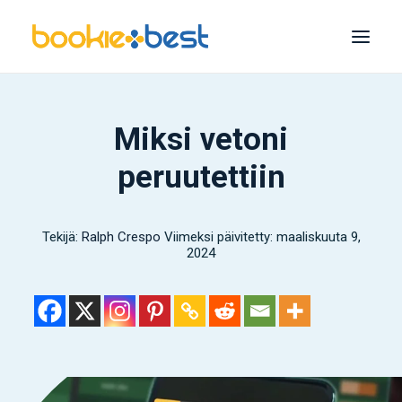
Parhaat vedonvälittäjät
Miksi vetoni
Melbet
peruutettiin
1xBet
1Voittaa
Tekijä:
Ralph Crespo
Viimeksi päivitetty: maaliskuuta 9,
22Veto
2024
Bet365
Mostbet
Hae