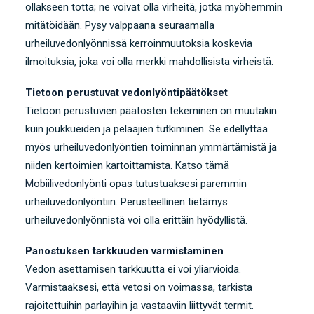
ollakseen totta; ne voivat olla virheitä, jotka myöhemmin
mitätöidään. Pysy valppaana seuraamalla
urheiluvedonlyönnissä kerroinmuutoksia koskevia
ilmoituksia, joka voi olla merkki mahdollisista virheistä.
Tietoon perustuvat vedonlyöntipäätökset
Tietoon perustuvien päätösten tekeminen on muutakin
kuin joukkueiden ja pelaajien tutkiminen. Se edellyttää
myös urheiluvedonlyöntien toiminnan ymmärtämistä ja
niiden kertoimien kartoittamista. Katso tämä
Mobiilivedonlyönti
opas tutustuaksesi paremmin
urheiluvedonlyöntiin. Perusteellinen tietämys
urheiluvedonlyönnistä voi olla erittäin hyödyllistä.
Panostuksen tarkkuuden varmistaminen
Vedon asettamisen tarkkuutta ei voi yliarvioida.
Varmistaaksesi, että vetosi on voimassa, tarkista
rajoitettuihin parlayihin ja vastaaviin liittyvät termit.