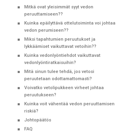
Mitkä ovat yleisimmät syyt vedon
peruuttamiseen??
Kuinka epäilyttävä ottelutoiminta voi johtaa
vedon perumiseen??
Miksi tapahtumien peruutukset ja
lykkäämiset vaikuttavat vetoihin??
Kuinka vedonlyöntiehdot vaikuttavat
vedonlyöntiratkaisuihin?
Mitä sinun tulee tehdä, jos vetosi
peruutetaan odottamattomasti?
Voivatko vetolipukkeen virheet johtaa
peruutukseen?
Kuinka voit vähentää vedon peruuttamisen
riskiä?
Johtopäätös
FAQ