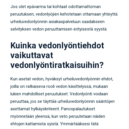
Jos olet epävarma tai kohtaat odottamattoman
peruutuksen, vedonlyöjien kehotetaan ottamaan yhteyttä
urheiluvedonlyönnin asiakaspalveluun saadakseen
selvityksen vedon peruuttamisen erityisestä syystä.
Kuinka vedonlyöntiehdot
vaikuttavat
vedonlyöntiratkaisuihin?
Kun asetat vedon, hyväksyt urheiluvedonlyönnin ehdot,
joilla on ratkaiseva rooli vedon käsittelyssä, mukaan
lukien mahdolliset peruutukset. Vedonlyönti voidaan
peruuttaa, jos se täyttää urheiluvedonlyönnin sääntöjen
asettamat hylkäyskriteerit. Panospalautukset
myönnetään yleensä, kun veto peruutetaan näiden
ehtojen kattamista syistä. Ymmärtääksesi tätä