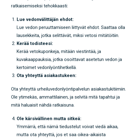
ratkaisemiseksi tehokkaasti:
Lue vedonvälittäjän ehdot:
Lue vedon peruuttamiseen liittyvät ehdot. Saattaa olla
lausekkeita, jotka selittävät, miksi vetosi mitätöitiin.
Kerää todisteesi:
Kerää vetokuponkeja, mitään viestintää, ja
kuvakaappauksia, jotka osoittavat asetetun vedon ja
kertoimet vedonlyöntihetkellä.
Ota yhteyttä asiakastukeen:
Ota yhteyttä urheiluvedonlyöntipalvelun asiakastukitiimiin.
Ole ytimekäs, ammattilainen, ja selvitä mitä tapahtui ja
mitä haluaisit nähdä ratkaisuna.
Ole kärsivällinen mutta sitkeä:
Ymmärrä, että nämä tiedustelut voivat viedä aikaa,
mutta ota yhteyttä, jos et saa oikea-aikaista