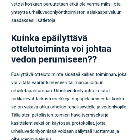
vetosi koskaan peruutetaan etkä ole varma miksi, ota
yhteyttä urheiluvedonlyöntitoimiston asiakaspalveluun
saadaksesi lisätietoja.
Kuinka epäilyttävä
ottelutoiminta voi johtaa
vedon perumiseen??
Epäilyttävä ottelutoiminta sisältää kaiken toiminnan, joka
voi viitata vaarantuneeseen tai manipuloituun
urheilutapahtumaan. Urheiluvedonlyöntitoimistot
tarkkailevat tarkasti merkkejä sopupelaamisesta, koska
se on vakava uhka urheilun rehellisyydelle ja vedonlyöjille..
Tällaisten petollisten toimien havaitsemiseksi ja
käsittelemiseksi on käytössä protokollat, jotta
urheiluvedonlyönnissä voidaan säilyttää luottamus ja
oikeudenmukaisuus..