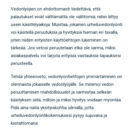
Vedonlyöjien on ehdottomasti tiedettävä, että
palautukset eivät välttämättä ole välittömiä; niihin liittyy
usein käsittelyaikoja. Muistaa, jokainen urheiluvedonlyönti
voi käsitellä peruutuksia ja hyvityksiä hieman eri tavalla,
joten niiden erityisten käyttöehtojen lukeminen on
tärkeää. Jos vetosi peruutetaan etkä ole varma, miksi
asiakaspalvelu voi tarjota erityisiä vastauksia tapauksesi
perusteella.
Tehdä yhteenveto, vedonlyöntiehtojen ymmärtäminen on
olennaista jokaiselle vedonlyöjälle. Se minimoi vedon
peruuttamisen mahdollisuudet ja varmistaa selkeän
käsityksen siitä, milloin ja miksi hyvitys voidaan myöntää.
Pidä aina näitä yksityiskohtia silmällä, jotta
urheiluvedonlyöntikokemuksesi pysyy sujuvana ja
kiistattomana.