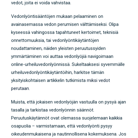
vedot, joita ei voida vahvistaa.
Vedonlyöntisääntöjen mukaan pelaaminen on
avainasemassa vedon perumisen välttämiseksi. Olipa
kyseessä vahingossa tapahtuneet kertoimet, teknisiä
onnettomuuksia, tai vedonlyöntikäytäntöjen
noudattaminen, näiden yleisten peruutussyiden
ymmärtäminen voi auttaa vedonlyöjiä navigoimaan
online-urheiluvedonlyönnissä. Sukeltaaksesi syvemmälle
urheiluvedonlyöntikäytäntöihin, harkitse tämän
yksityiskohtaisen artikkelin tutkimista
miksi vedot
perutaan
.
Muista, että jokaisen vedonlyöjän vastuulla on pysyä ajan
tasalla ja tarkistaa vedonlyönnin säännöt.
Peruutuskäytännöt ovat olemassa suojelemaan kaikkia
osapuolia – varmistamaan, että vedonlyönti pysyy
oikeudenmukaisena ja nautinnollisena kokemuksena. Jos