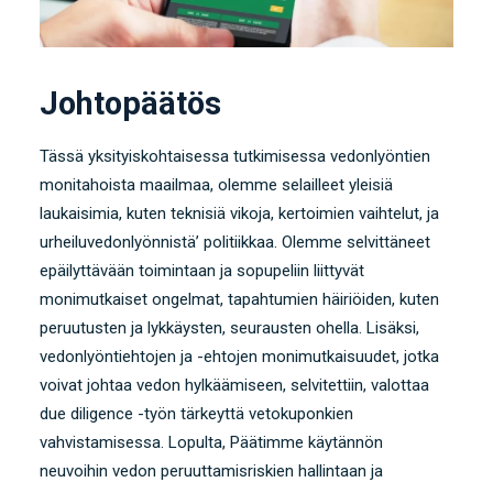
Johtopäätös
Tässä yksityiskohtaisessa tutkimisessa vedonlyöntien
monitahoista maailmaa, olemme selailleet yleisiä
laukaisimia, kuten teknisiä vikoja, kertoimien vaihtelut, ja
urheiluvedonlyönnistä’ politiikkaa. Olemme selvittäneet
epäilyttävään toimintaan ja sopupeliin liittyvät
monimutkaiset ongelmat, tapahtumien häiriöiden, kuten
peruutusten ja lykkäysten, seurausten ohella. Lisäksi,
vedonlyöntiehtojen ja -ehtojen monimutkaisuudet, jotka
voivat johtaa vedon hylkäämiseen, selvitettiin, valottaa
due diligence -työn tärkeyttä vetokuponkien
vahvistamisessa. Lopulta, Päätimme käytännön
neuvoihin vedon peruuttamisriskien hallintaan ja