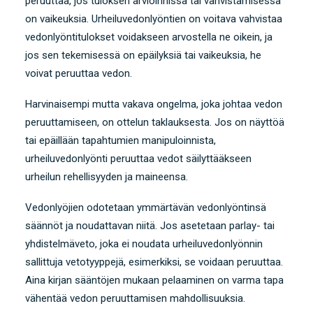
peruuttaa, jos tuloksen arvioinnissa tai vahvistamisessa
on vaikeuksia. Urheiluvedonlyöntien on voitava vahvistaa
vedonlyöntitulokset voidakseen arvostella ne oikein, ja
jos sen tekemisessä on epäilyksiä tai vaikeuksia, he
voivat peruuttaa vedon.
Harvinaisempi mutta vakava ongelma, joka johtaa vedon
peruuttamiseen, on ottelun taklauksesta. Jos on näyttöä
tai epäillään tapahtumien manipuloinnista,
urheiluvedonlyönti peruuttaa vedot säilyttääkseen
urheilun rehellisyyden ja maineensa.
Vedonlyöjien odotetaan ymmärtävän vedonlyöntinsä
säännöt ja noudattavan niitä. Jos asetetaan parlay- tai
yhdistelmäveto, joka ei noudata urheiluvedonlyönnin
sallittuja vetotyyppejä, esimerkiksi, se voidaan peruuttaa.
Aina kirjan sääntöjen mukaan pelaaminen on varma tapa
vähentää vedon peruuttamisen mahdollisuuksia.