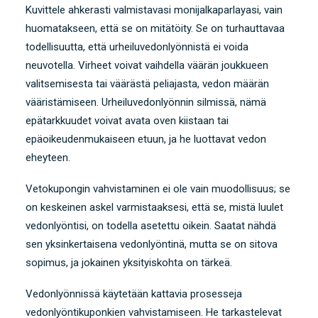
Kuvittele ahkerasti valmistavasi monijalkaparlayasi, vain
huomatakseen, että se on mitätöity. Se on turhauttavaa
todellisuutta, että urheiluvedonlyönnistä ei voida
neuvotella. Virheet voivat vaihdella väärän joukkueen
valitsemisesta tai väärästä peliajasta, vedon määrän
vääristämiseen. Urheiluvedonlyönnin silmissä, nämä
epätarkkuudet voivat avata oven kiistaan ​​tai
epäoikeudenmukaiseen etuun, ja he luottavat vedon
eheyteen.
Vetokupongin vahvistaminen ei ole vain muodollisuus; se
on keskeinen askel varmistaaksesi, että se, mistä luulet
vedonlyöntisi, on todella asetettu oikein. Saatat nähdä
sen yksinkertaisena vedonlyöntinä, mutta se on sitova
sopimus, ja jokainen yksityiskohta on tärkeä.
Vedonlyönnissä käytetään kattavia prosesseja
vedonlyöntikuponkien vahvistamiseen. He tarkastelevat