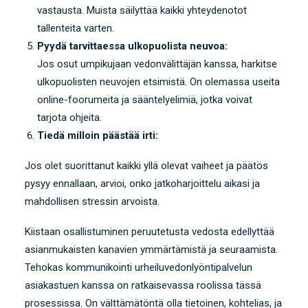
vastausta. Muista säilyttää kaikki yhteydenotot
tallenteita varten.
Pyydä tarvittaessa ulkopuolista neuvoa:
Jos osut umpikujaan vedonvälittäjän kanssa, harkitse
ulkopuolisten neuvojen etsimistä. On olemassa useita
online-foorumeita ja sääntelyelimiä, jotka voivat
tarjota ohjeita.
Tiedä milloin päästää irti:
Jos olet suorittanut kaikki yllä olevat vaiheet ja päätös
pysyy ennallaan, arvioi, onko jatkoharjoittelu aikasi ja
mahdollisen stressin arvoista.
Kiistaan ​​osallistuminen peruutetusta vedosta edellyttää
asianmukaisten kanavien ymmärtämistä ja seuraamista.
Tehokas kommunikointi urheiluvedonlyöntipalvelun
asiakastuen kanssa on ratkaisevassa roolissa tässä
prosessissa. On välttämätöntä olla tietoinen, kohtelias, ja