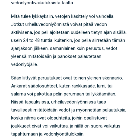
vedonlyöntivaikutuksista täältä.
Mitä tulee lykkäyksiin, vetojen käsittely voi vaihdella.
Jotkut urheiluvedonlyönnistä voivat pitää vedon
aktiivisena, jos peli ajoitetaan uudelleen tietyn ajan sisällä,
usein 24 to 48 tuntia. kuitenkin, jos peliä siirretään tämän
ajanjakson jälkeen, samanlainen kuin peruutus, vedot
yleensä mitätöidään ja panokset palautetaan
vedonlyöjälle.
Sään liittyvät peruutukset ovat toinen yleinen skenaario.
Ankarat sääolosuhteet, kuten rankkasade, lumi, tai
salama voi pakottaa pelin perumaan tai lykkäämään.
Niissä tapauksissa, urheiluvedonlyönnissä taas
tavallisesti mitätöidään vedot ja myönnetään palautuksia,
koska nämä ovat olosuhteita, joihin osallistuvat
joukkueet eivät voi vaikuttaa, ja niillä on suora vaikutus
tapahtumaan ja vedonlyöntituloksiin.