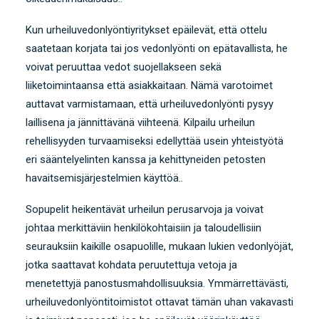
Kun urheiluvedonlyöntiyritykset epäilevät, että ottelu
saatetaan korjata tai jos vedonlyönti on epätavallista, he
voivat peruuttaa vedot suojellakseen sekä
liiketoimintaansa että asiakkaitaan. Nämä varotoimet
auttavat varmistamaan, että urheiluvedonlyönti pysyy
laillisena ja jännittävänä viihteenä. Kilpailu urheilun
rehellisyyden turvaamiseksi edellyttää usein yhteistyötä
eri sääntelyelinten kanssa ja kehittyneiden petosten
havaitsemisjärjestelmien käyttöä..
Sopupelit heikentävät urheilun perusarvoja ja voivat
johtaa merkittäviin henkilökohtaisiin ja taloudellisiin
seurauksiin kaikille osapuolille, mukaan lukien vedonlyöjät,
jotka saattavat kohdata peruutettuja vetoja ja
menetettyjä panostusmahdollisuuksia. Ymmärrettävästi,
urheiluvedonlyöntitoimistot ottavat tämän uhan vakavasti