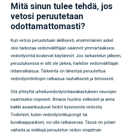
Mitä sinun tulee tehdä, jos
vetosi peruutetaan
odottamattomasti?
Kun vetosi peruutetaan äkillisesti, ensimmäinen askel
olisi tarkistaa vedonvälittäjän säännöt ymmärtääksesi
vedonlyöntiä koskevat käytännöt. Jos tarkastelun jälkeen,
peruutuksessa ei silti ole järkeä, harkitse vedonvälittäjän
riidanratkaisua. Tärkeintä on lähestyä peruutettua
vedonlyöntiriitojen ratkaisua rauhallisesti ja tietoisesti.
Ota yhteyttä urheiluvedonlyöntiasiakastukeen neuvojen
saamiseksi nopeasti. Ilmaise huolesi selkeästi ja anna
kaikki asiaankuuluvat tiedot kyseisestä vedosta.
Todisteet, kuten vedonlyöntikupongit tai
kuvakaappaukset, voi olla ratkaisevaa. Tässä on joitain
vaiheita ja vinkkejä peruutetun vedon ongelman