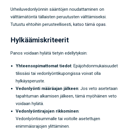
Urheiluvedonlyönnin sääntöjen noudattaminen on
välttämätöntä tällaisten peruutusten välttämiseksi.
Tutustu ehtoihin perusteellisesti,
katso tämä opas
.
Hylkäämiskriteerit
Panos voidaan hylätä tietyin edellytyksin:
Yhteensopimattomat tiedot
: Epäjohdonmukaisuudet
tilissäsi tai vedonlyöntikupongissa voivat olla
hylkäysperuste.
Vedonlyönti määräajan jälkeen
: Jos veto asetetaan
tapahtuman alkamisen jälkeen, tämä myöhäinen veto
voidaan hylätä.
Vedonlyöntirajojen rikkominen
:
Vedonlyöntisummalle tai voitolle asetettujen
enimmäisrajojen ylittäminen.