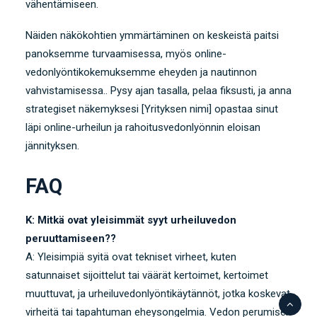
vähentämiseen.
Näiden näkökohtien ymmärtäminen on keskeistä paitsi
panoksemme turvaamisessa, myös online-
vedonlyöntikokemuksemme eheyden ja nautinnon
vahvistamisessa.. Pysy ajan tasalla, pelaa fiksusti, ja anna
strategiset näkemyksesi [Yrityksen nimi] opastaa sinut
läpi online-urheilun ja rahoitusvedonlyönnin eloisan
jännityksen.
FAQ
K: Mitkä ovat yleisimmät syyt urheiluvedon
peruuttamiseen??
A: Yleisimpiä syitä ovat tekniset virheet, kuten
satunnaiset sijoittelut tai väärät kertoimet, kertoimet
muuttuvat, ja urheiluvedonlyöntikäytännöt, jotka koskevat
virheitä tai tapahtuman eheysongelmia. Vedon perumisen