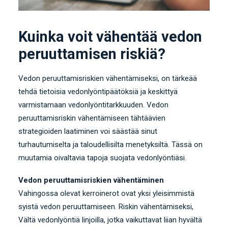
Kuinka voit vähentää vedon
peruuttamisen riskiä?
Vedon peruuttamisriskien vähentämiseksi, on tärkeää
tehdä tietoisia vedonlyöntipäätöksiä ja keskittyä
varmistamaan vedonlyöntitarkkuuden. Vedon
peruuttamisriskin vähentämiseen tähtäävien
strategioiden laatiminen voi säästää sinut
turhautumiselta ja taloudellisilta menetyksiltä. Tässä on
muutamia oivaltavia tapoja suojata vedonlyöntiäsi.
Vedon peruuttamisriskien vähentäminen
Vahingossa olevat kerroinerot ovat yksi yleisimmistä
syistä vedon peruuttamiseen. Riskin vähentämiseksi,
Vältä vedonlyöntiä linjoilla, jotka vaikuttavat liian hyvältä