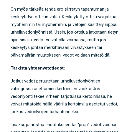
On myös tärkeää tehdä ero siirretyn tapahtuman ja
keskeytetyn ottelun välillä. Keskeytetty ottelu voi jatkua
myöhemmin tai myöhemmin, ja vetojen käsittely riippuu
urheiluvedonlyönnistä. Usein, jos ottelua jatketaan tietyn
ajan sisällä, vedot voivat olla voimassa, mutta jos
keskeytys johtaa merkittävään viivästykseen tai
päivämäärän muutokseen, vedot voidaan mitätöidä.
Tarkista yhteenvetotiedot:
Jotkut vedot peruutetaan urheiluvedonlyöntien
vahingossa asettamien kertoimien vuoksi. Jos
vedonlyönti tekee virheen tarjotuissa kertoimissa, he
voivat mitätöidä näillä väärillä kertoimilla asetetut vedot,
joskus vedonlyöjien turhautuneeksi.
Lisäksi, panostaa ehdotukseen tai “prop” vedot voidaan