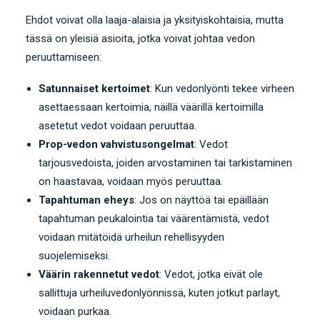
Ehdot voivat olla laaja-alaisia ​​ja yksityiskohtaisia, mutta
tässä on yleisiä asioita, jotka voivat johtaa vedon
peruuttamiseen:
Satunnaiset kertoimet
: Kun vedonlyönti tekee virheen
asettaessaan kertoimia, näillä väärillä kertoimilla
asetetut vedot voidaan peruuttaa.
Prop-vedon vahvistusongelmat
: Vedot
tarjousvedoista, joiden arvostaminen tai tarkistaminen
on haastavaa, voidaan myös peruuttaa.
Tapahtuman eheys
: Jos on näyttöä tai epäillään
tapahtuman peukalointia tai väärentämistä, vedot
voidaan mitätöidä urheilun rehellisyyden
suojelemiseksi.
Väärin rakennetut vedot
: Vedot, jotka eivät ole
sallittuja urheiluvedonlyönnissä, kuten jotkut parlayt,
voidaan purkaa.