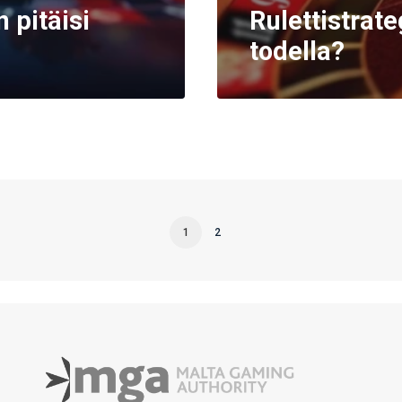
n pitäisi
Rulettistrate
todella?
1
2