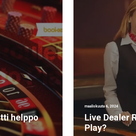
maaliskuuta 6, 2024
tti helppo
Live Dealer R
Play?