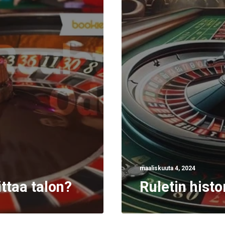
maaliskuuta 4, 2024
ittaa talon?
Ruletin histo