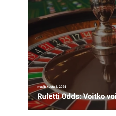
maaliskuuta 4, 2024
Ruletti Odds: Voitko vo