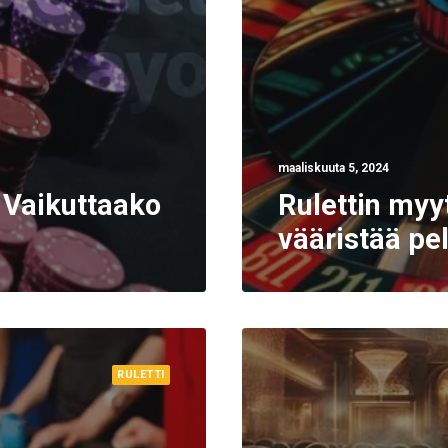
maaliskuuta 5, 2024
: Vaikuttaako
Rulettin myy
vääristää pel
RULETTI