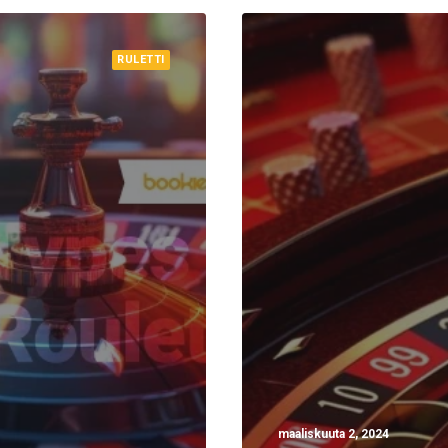
RULETTI
maaliskuuta 2, 2024