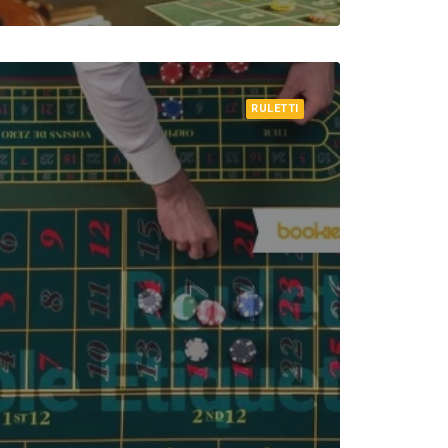
RULETTI