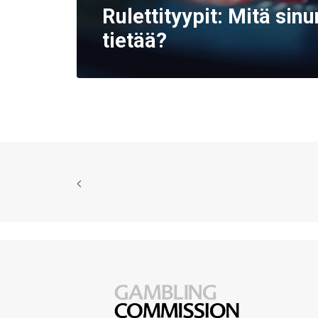
Rulettityypit: Mitä sinu
tietää?