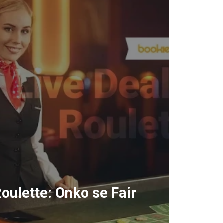
oulette: Onko se Fair